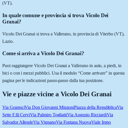
(VT).
In quale comune e provincia si trova Vicolo Dei
Granai?
Vicolo Dei Granai si trova a Vallerano, in provincia di Viterbo (VT),
Lazio.
Come si arriva a Vicolo Dei Granai?
Puoi raggiungere Vicolo Dei Granai a Vallerano in auto, a piedi, in
bici o con i mezzi pubblici. Usa il modulo “Come arrivare” in questa
pagina per le indicazioni passo-passo dalla tua posizione.
Vie e piazze vicine a
Vicolo Dei Granai
Via Gramsci
Via Don Giovanni Minzoni
Piazza della Repubblica
Via
Sette F.lli Cervi
Via Palmiro Togliatti
Via Augusto Ricciardi
Via
Salvador Allende
Via Vignano
Via Fontana Nuova
Viale Ireno