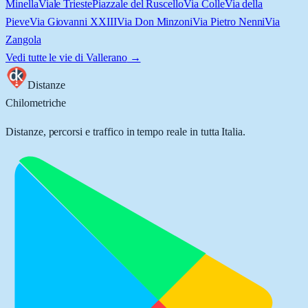
Minella
Viale Trieste
Piazzale del Ruscello
Via Colle
Via della
Pieve
Via Giovanni XXIII
Via Don Minzoni
Via Pietro Nenni
Via
Zangola
Vedi tutte le vie di
Vallerano
→
Distanze
Chilometriche
Distanze, percorsi e traffico in tempo reale in tutta Italia.