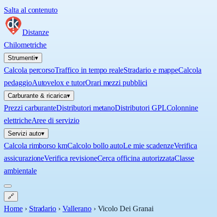
Salta al contenuto
Distanze
Chilometriche
Strumenti
▾
Calcola percorso
Traffico in tempo reale
Stradario e mappe
Calcola
pedaggio
Autovelox e tutor
Orari mezzi pubblici
Carburante & ricarica
▾
Prezzi carburante
Distributori metano
Distributori GPL
Colonnine
elettriche
Aree di servizio
Servizi auto
▾
Calcola rimborso km
Calcolo bollo auto
Le mie scadenze
Verifica
assicurazione
Verifica revisione
Cerca officina autorizzata
Classe
ambientale
🔗
Home
›
Stradario
›
Vallerano
›
Vicolo Dei Granai