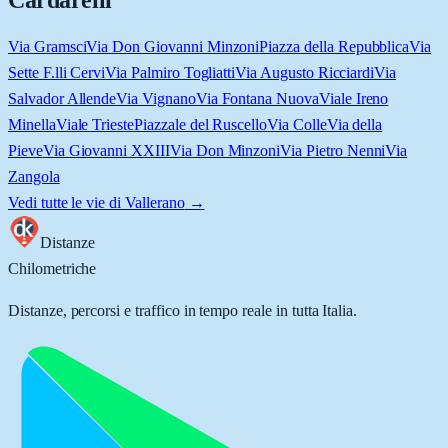
Cardarelli
Via Gramsci
Via Don Giovanni Minzoni
Piazza della Repubblica
Via
Sette F.lli Cervi
Via Palmiro Togliatti
Via Augusto Ricciardi
Via
Salvador Allende
Via Vignano
Via Fontana Nuova
Viale Ireno
Minella
Viale Trieste
Piazzale del Ruscello
Via Colle
Via della
Pieve
Via Giovanni XXIII
Via Don Minzoni
Via Pietro Nenni
Via
Zangola
Vedi tutte le vie di
Vallerano
→
Distanze
Chilometriche
Distanze, percorsi e traffico in tempo reale in tutta Italia.