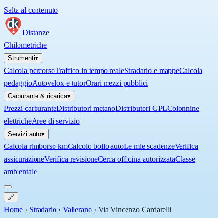
Salta al contenuto
Distanze
Chilometriche
Strumenti
▾
Calcola percorso
Traffico in tempo reale
Stradario e mappe
Calcola
pedaggio
Autovelox e tutor
Orari mezzi pubblici
Carburante & ricarica
▾
Prezzi carburante
Distributori metano
Distributori GPL
Colonnine
elettriche
Aree di servizio
Servizi auto
▾
Calcola rimborso km
Calcolo bollo auto
Le mie scadenze
Verifica
assicurazione
Verifica revisione
Cerca officina autorizzata
Classe
ambientale
🔗
Home
›
Stradario
›
Vallerano
›
Via Vincenzo Cardarelli