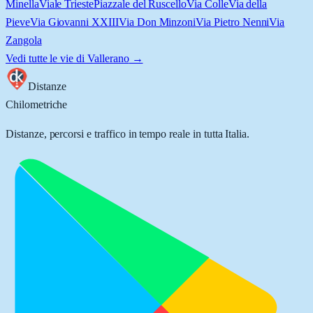
Minella
Viale Trieste
Piazzale del Ruscello
Via Colle
Via della
Pieve
Via Giovanni XXIII
Via Don Minzoni
Via Pietro Nenni
Via
Zangola
Vedi tutte le vie di
Vallerano
→
Distanze
Chilometriche
Distanze, percorsi e traffico in tempo reale in tutta Italia.