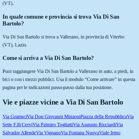
(VT).
In quale comune e provincia si trova Via Di San
Bartolo?
Via Di San Bartolo si trova a Vallerano, in provincia di Viterbo
(VT), Lazio.
Come si arriva a Via Di San Bartolo?
Puoi raggiungere Via Di San Bartolo a Vallerano in auto, a piedi, in
bici o con i mezzi pubblici. Usa il modulo “Come arrivare” in questa
pagina per le indicazioni passo-passo dalla tua posizione.
Vie e piazze vicine a
Via Di San Bartolo
Via Gramsci
Via Don Giovanni Minzoni
Piazza della Repubblica
Via
Sette F.lli Cervi
Via Palmiro Togliatti
Via Augusto Ricciardi
Via
Salvador Allende
Via Vignano
Via Fontana Nuova
Viale Ireno