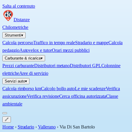
Salta al contenuto
Distanze
Chilometriche
Strumenti
▾
Calcola percorso
Traffico in tempo reale
Stradario e mappe
Calcola
pedaggio
Autovelox e tutor
Orari mezzi pubblici
Carburante & ricarica
▾
Prezzi carburante
Distributori metano
Distributori GPL
Colonnine
elettriche
Aree di servizio
Servizi auto
▾
Calcola rimborso km
Calcolo bollo auto
Le mie scadenze
Verifica
assicurazione
Verifica revisione
Cerca officina autorizzata
Classe
ambientale
🔗
Home
›
Stradario
›
Vallerano
›
Via Di San Bartolo