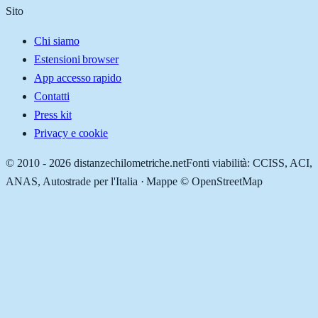
Sito
Chi siamo
Estensioni browser
App accesso rapido
Contatti
Press kit
Privacy e cookie
© 2010 -
2026
distanzechilometriche.net
Fonti viabilità: CCISS, ACI,
ANAS, Autostrade per l'Italia · Mappe © OpenStreetMap