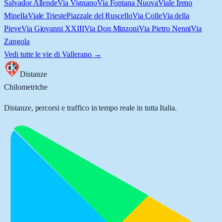
Salvador Allende
Via Vignano
Via Fontana Nuova
Viale Ireno
Minella
Viale Trieste
Piazzale del Ruscello
Via Colle
Via della
Pieve
Via Giovanni XXIII
Via Don Minzoni
Via Pietro Nenni
Via
Zangola
Vedi tutte le vie di
Vallerano
→
Distanze
Chilometriche
Distanze, percorsi e traffico in tempo reale in tutta Italia.