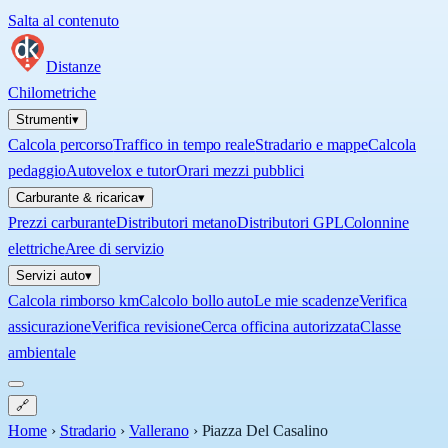
Salta al contenuto
Distanze
Chilometriche
Strumenti
▾
Calcola percorso
Traffico in tempo reale
Stradario e mappe
Calcola
pedaggio
Autovelox e tutor
Orari mezzi pubblici
Carburante & ricarica
▾
Prezzi carburante
Distributori metano
Distributori GPL
Colonnine
elettriche
Aree di servizio
Servizi auto
▾
Calcola rimborso km
Calcolo bollo auto
Le mie scadenze
Verifica
assicurazione
Verifica revisione
Cerca officina autorizzata
Classe
ambientale
🔗
Home
›
Stradario
›
Vallerano
›
Piazza Del Casalino