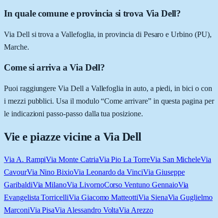
In quale comune e provincia si trova Via Dell?
Via Dell si trova a Vallefoglia, in provincia di Pesaro e Urbino (PU),
Marche.
Come si arriva a Via Dell?
Puoi raggiungere Via Dell a Vallefoglia in auto, a piedi, in bici o con
i mezzi pubblici. Usa il modulo “Come arrivare” in questa pagina per
le indicazioni passo-passo dalla tua posizione.
Vie e piazze vicine a
Via Dell
Via A. Rampi
Via Monte Catria
Via Pio La Torre
Via San Michele
Via
Cavour
Via Nino Bixio
Via Leonardo da Vinci
Via Giuseppe
Garibaldi
Via Milano
Via Livorno
Corso Ventuno Gennaio
Via
Evangelista Torricelli
Via Giacomo Matteotti
Via Siena
Via Guglielmo
Marconi
Via Pisa
Via Alessandro Volta
Via Arezzo