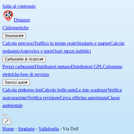
Salta al contenuto
Distanze
Chilometriche
Strumenti
▾
Calcola percorso
Traffico in tempo reale
Stradario e mappe
Calcola
pedaggio
Autovelox e tutor
Orari mezzi pubblici
Carburante & ricarica
▾
Prezzi carburante
Distributori metano
Distributori GPL
Colonnine
elettriche
Aree di servizio
Servizi auto
▾
Calcola rimborso km
Calcolo bollo auto
Le mie scadenze
Verifica
assicurazione
Verifica revisione
Cerca officina autorizzata
Classe
ambientale
🔗
Home
›
Stradario
›
Vallefoglia
›
Via Dell