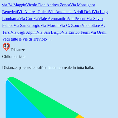
via 24 Maggio
Vicolo Don Andrea Zonca
Via Monsignor
Benedetti
Via Andrea Galetti
Via Antonietta Arioli Dolci
Via Lega
Lombarda
Via Gorizia
Viale Aeronautica
Via Pesenti
Via Silvio
Pellico
Via San Giorgio
Via Moroni
Via C. Zonca
Via dottore A.
Terzi
Via degli Alpini
Via San Biagio
Via Enrico Fermi
Via Orelli
Vedi tutte le vie di
Treviolo
→
Distanze
Chilometriche
Distanze, percorsi e traffico in tempo reale in tutta Italia.