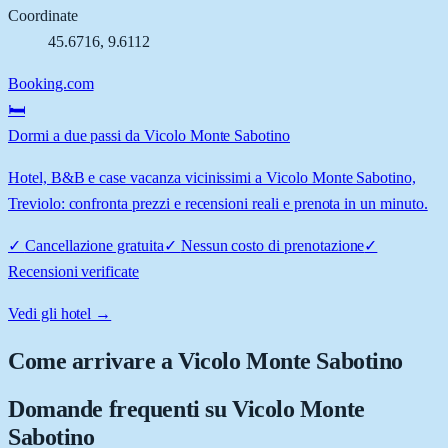
Coordinate
45.6716
,
9.6112
Booking.com
🛏️
Dormi a due passi da Vicolo Monte Sabotino
Hotel, B&B e case vacanza vicinissimi a Vicolo Monte Sabotino,
Treviolo: confronta prezzi e recensioni reali e prenota in un minuto.
✓
Cancellazione gratuita
✓
Nessun costo di prenotazione
✓
Recensioni verificate
Vedi gli hotel →
Come arrivare a
Vicolo Monte Sabotino
Domande frequenti su
Vicolo Monte
Sabotino