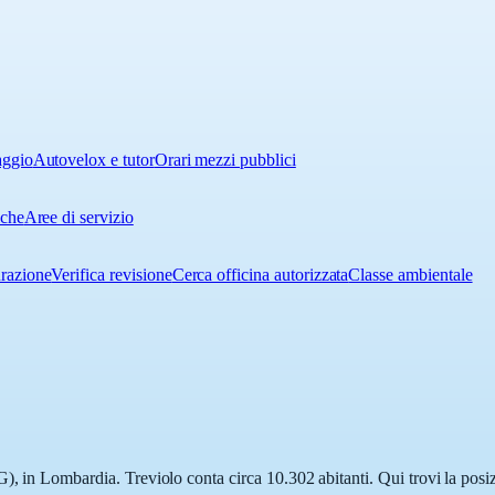
aggio
Autovelox e tutor
Orari mezzi pubblici
iche
Aree di servizio
urazione
Verifica revisione
Cerca officina autorizzata
Classe ambientale
), in Lombardia. Treviolo conta circa 10.302 abitanti. Qui trovi la posiz