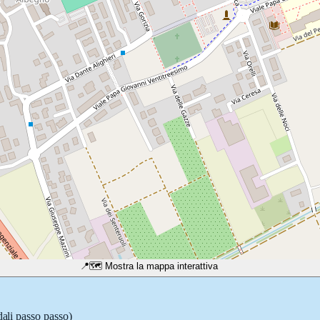
📍
🗺️ Mostra la mappa interattiva
dali passo passo)