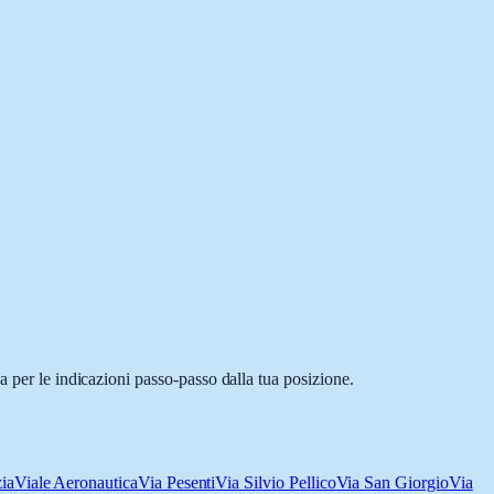
a per le indicazioni passo-passo dalla tua posizione.
ia
Viale Aeronautica
Via Pesenti
Via Silvio Pellico
Via San Giorgio
Via