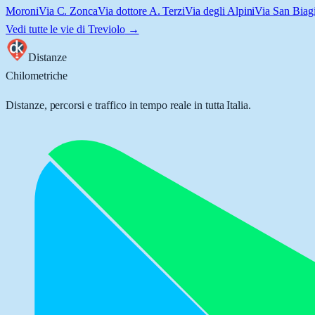
Moroni
Via C. Zonca
Via dottore A. Terzi
Via degli Alpini
Via San Biag
Vedi tutte le vie di
Treviolo
→
Distanze
Chilometriche
Distanze, percorsi e traffico in tempo reale in tutta Italia.