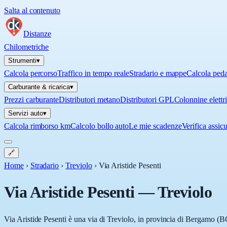
Salta al contenuto
Distanze
Chilometriche
Strumenti
▾
Calcola percorso
Traffico in tempo reale
Stradario e mappe
Calcola ped
Carburante & ricarica
▾
Prezzi carburante
Distributori metano
Distributori GPL
Colonnine elettr
Servizi auto
▾
Calcola rimborso km
Calcolo bollo auto
Le mie scadenze
Verifica assic
🔗
Home
›
Stradario
›
Treviolo
›
Via Aristide Pesenti
Via Aristide Pesenti
—
Treviolo
Via Aristide Pesenti è una via di Treviolo, in provincia di Bergamo (BG