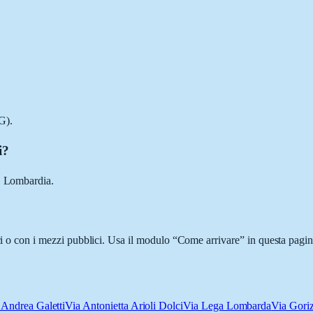
G).
i?
), Lombardia.
ici o con i mezzi pubblici. Usa il modulo “Come arrivare” in questa pagin
 Andrea Galetti
Via Antonietta Arioli Dolci
Via Lega Lombarda
Via Goriz