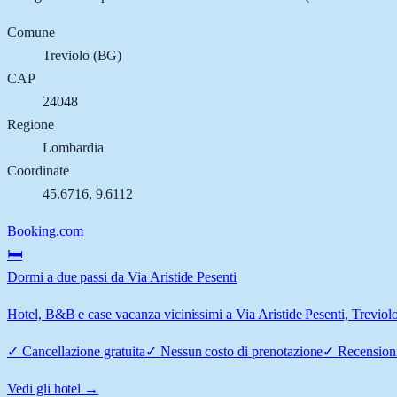
Comune
Treviolo
(
BG
)
CAP
24048
Regione
Lombardia
Coordinate
45.6716
,
9.6112
Booking.com
🛏️
Dormi a due passi da Via Aristide Pesenti
Hotel, B&B e case vacanza vicinissimi a Via Aristide Pesenti, Treviolo:
✓
Cancellazione gratuita
✓
Nessun costo di prenotazione
✓
Recensioni
Vedi gli hotel →