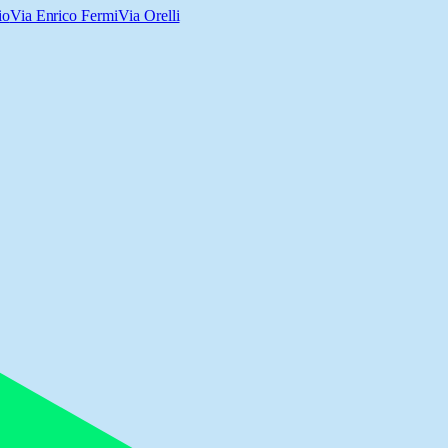
io
Via Enrico Fermi
Via Orelli