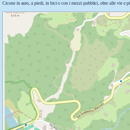
Cicone in auto, a piedi, in bici o con i mezzi pubblici, oltre alle vie e