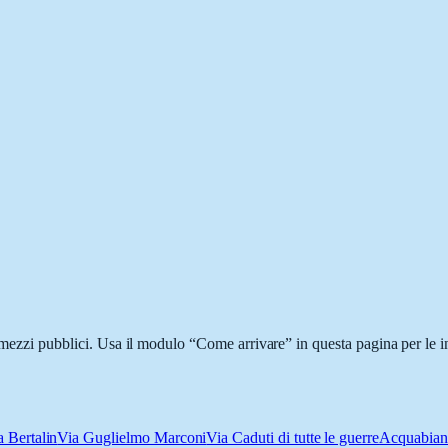
i mezzi pubblici. Usa il modulo “Come arrivare” in questa pagina per le i
a Bertalin
Via Guglielmo Marconi
Via Caduti di tutte le guerre
Acquabianc