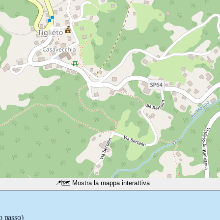
📍
🗺️ Mostra la mappa interattiva
o passo)