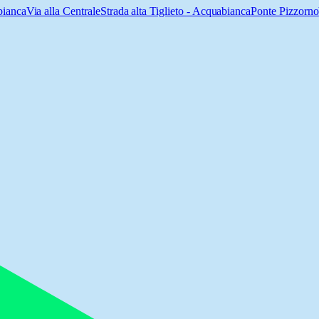
bianca
Via alla Centrale
Strada alta Tiglieto - Acquabianca
Ponte Pizzorno