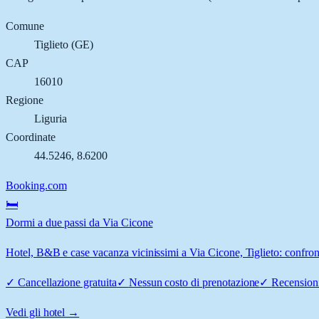
Comune
Tiglieto
(
GE
)
CAP
16010
Regione
Liguria
Coordinate
44.5246
,
8.6200
Booking.com
🛏️
Dormi a due passi da Via Cicone
Hotel, B&B e case vacanza vicinissimi a Via Cicone, Tiglieto: confront
✓
Cancellazione gratuita
✓
Nessun costo di prenotazione
✓
Recensioni
Vedi gli hotel →