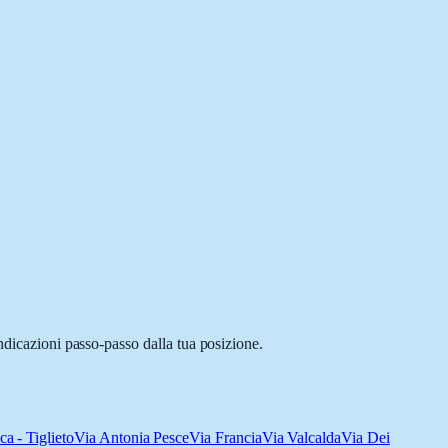
ndicazioni passo-passo dalla tua posizione.
a - Tiglieto
Via Antonia Pesce
Via Francia
Via Valcalda
Via Dei