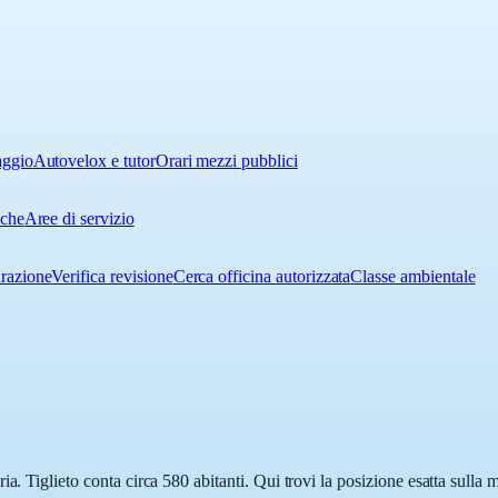
aggio
Autovelox e tutor
Orari mezzi pubblici
iche
Aree di servizio
urazione
Verifica revisione
Cerca officina autorizzata
Classe ambientale
a. Tiglieto conta circa 580 abitanti. Qui trovi la posizione esatta sulla