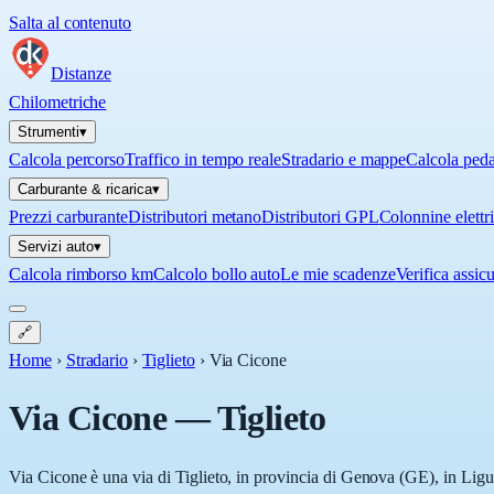
Salta al contenuto
Distanze
Chilometriche
Strumenti
▾
Calcola percorso
Traffico in tempo reale
Stradario e mappe
Calcola ped
Carburante & ricarica
▾
Prezzi carburante
Distributori metano
Distributori GPL
Colonnine elettr
Servizi auto
▾
Calcola rimborso km
Calcolo bollo auto
Le mie scadenze
Verifica assic
🔗
Home
›
Stradario
›
Tiglieto
›
Via Cicone
Via Cicone
—
Tiglieto
Via Cicone è una via di Tiglieto, in provincia di Genova (GE), in Liguri