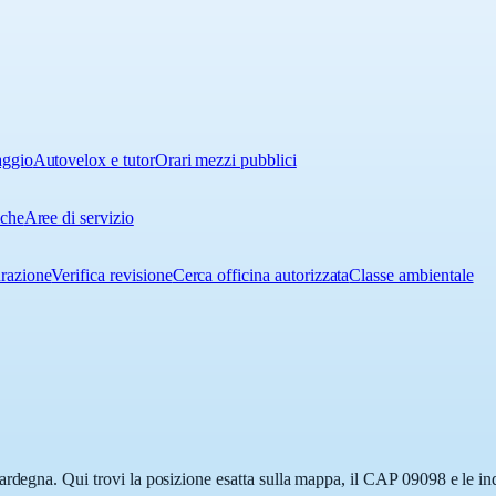
aggio
Autovelox e tutor
Orari mezzi pubblici
iche
Aree di servizio
urazione
Verifica revisione
Cerca officina autorizzata
Classe ambientale
rdegna. Qui trovi la posizione esatta sulla mappa, il CAP 09098 e le ind