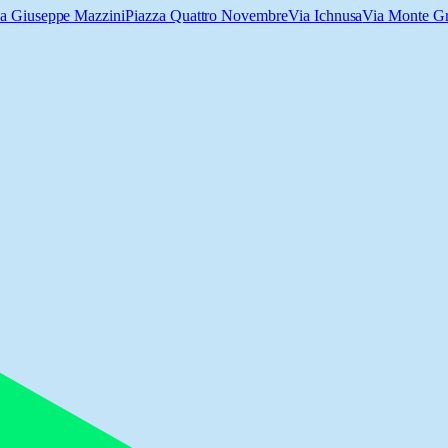
a Giuseppe Mazzini
Piazza Quattro Novembre
Via Ichnusa
Via Monte G