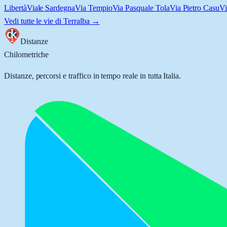
Libertà
Viale Sardegna
Via Tempio
Via Pasquale Tola
Via Pietro Casu
Vi
Vedi tutte le vie di
Terralba
→
Distanze
Chilometriche
Distanze, percorsi e traffico in tempo reale in tutta Italia.