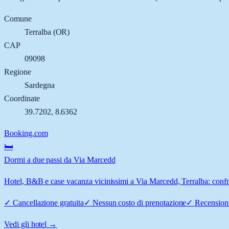
Comune
Terralba
(
OR
)
CAP
09098
Regione
Sardegna
Coordinate
39.7202
,
8.6362
Booking.com
🛏️
Dormi a due passi da Via Marcedd
Hotel, B&B e case vacanza vicinissimi a Via Marcedd, Terralba: confron
✓
Cancellazione gratuita
✓
Nessun costo di prenotazione
✓
Recensioni
Vedi gli hotel →