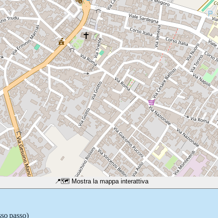
📍
🗺️ Mostra la mappa interattiva
sso passo)