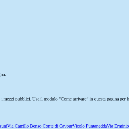
gna.
n i mezzi pubblici. Usa il modulo “Come arrivare” in questa pagina per le
zuni
Via Camillo Benso Conte di Cavour
Vicolo Funtanedda
Via Erminio