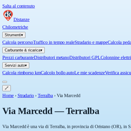
Salta al contenuto
Distanze
Chilometriche
Strumenti
▾
Calcola percorso
Traffico in tempo reale
Stradario e mappe
Calcola ped
Carburante & ricarica
▾
Prezzi carburante
Distributori metano
Distributori GPL
Colonnine elettr
Servizi auto
▾
Calcola rimborso km
Calcolo bollo auto
Le mie scadenze
Verifica assic
🔗
Home
›
Stradario
›
Terralba
›
Via Marcedd
Via Marcedd
—
Terralba
Via Marcedd è una via di Terralba, in provincia di Oristano (OR), in Sa