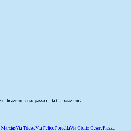
 indicazioni passo-passo dalla tua posizione.
 Marcias
Via Trieste
Via Felice Porcella
Via Giulio Cesare
Piazza