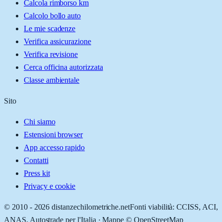
Calcola rimborso km
Calcolo bollo auto
Le mie scadenze
Verifica assicurazione
Verifica revisione
Cerca officina autorizzata
Classe ambientale
Sito
Chi siamo
Estensioni browser
App accesso rapido
Contatti
Press kit
Privacy e cookie
© 2010 -
2026
distanzechilometriche.net
Fonti viabilità: CCISS, ACI,
ANAS, Autostrade per l'Italia · Mappe © OpenStreetMap