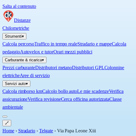
Salta al contenuto
Distanze
Chilometriche
Strumenti
▾
Calcola percorso
Traffico in tempo reale
Stradario e mappe
Calcola
pedaggio
Autovelox e tutor
Orari mezzi pubblici
Carburante & ricarica
▾
Prezzi carburante
Distributori metano
Distributori GPL
Colonnine
elettriche
Aree di servizio
Servizi auto
▾
Calcola rimborso km
Calcolo bollo auto
Le mie scadenze
Verifica
assicurazione
Verifica revisione
Cerca officina autorizzata
Classe
ambientale
🔗
Home
›
Stradario
›
Telgate
›
Via Papa Leone Xiii