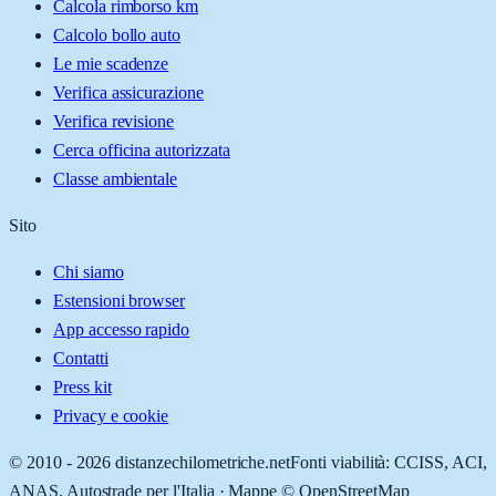
Calcola rimborso km
Calcolo bollo auto
Le mie scadenze
Verifica assicurazione
Verifica revisione
Cerca officina autorizzata
Classe ambientale
Sito
Chi siamo
Estensioni browser
App accesso rapido
Contatti
Press kit
Privacy e cookie
© 2010 -
2026
distanzechilometriche.net
Fonti viabilità: CCISS, ACI,
ANAS, Autostrade per l'Italia · Mappe © OpenStreetMap