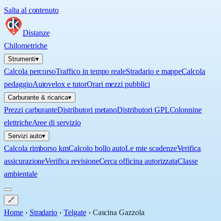
Salta al contenuto
Distanze
Chilometriche
Strumenti
▾
Calcola percorso
Traffico in tempo reale
Stradario e mappe
Calcola
pedaggio
Autovelox e tutor
Orari mezzi pubblici
Carburante & ricarica
▾
Prezzi carburante
Distributori metano
Distributori GPL
Colonnine
elettriche
Aree di servizio
Servizi auto
▾
Calcola rimborso km
Calcolo bollo auto
Le mie scadenze
Verifica
assicurazione
Verifica revisione
Cerca officina autorizzata
Classe
ambientale
🔗
Home
›
Stradario
›
Telgate
›
Cascina Gazzola