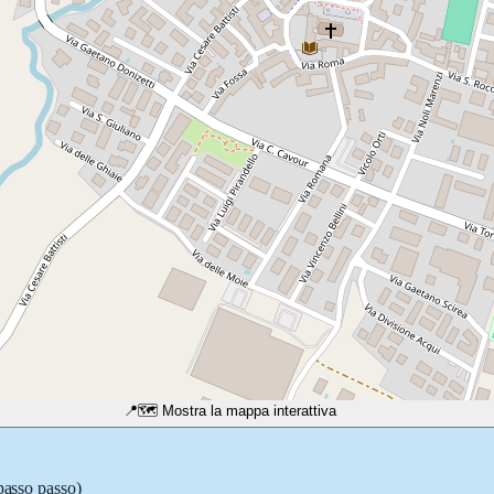
📍
🗺️ Mostra la mappa interattiva
 passo passo)