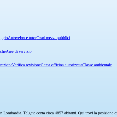
aggio
Autovelox e tutor
Orari mezzi pubblici
iche
Aree di servizio
urazione
Verifica revisione
Cerca officina autorizzata
Classe ambientale
 Lombardia. Telgate conta circa 4857 abitanti. Qui trovi la posizione es