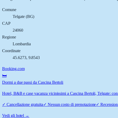
Comune
Telgate
(
BG
)
CAP
24060
Regione
Lombardia
Coordinate
45.6273
,
9.8543
Booking.com
🛏️
Dormi a due passi da Cascina Bertoli
Hotel, B&B e case vacanza vicinissimi a Cascina Bertoli, Telgate: conf
✓
Cancellazione gratuita
✓
Nessun costo di prenotazione
✓
Recensioni
Vedi gli hotel →