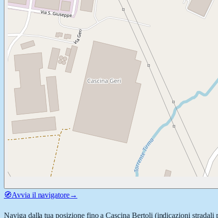
🧭
Avvia il navigatore
→
Naviga dalla tua posizione fino a
Cascina Bertoli
(indicazioni stradali