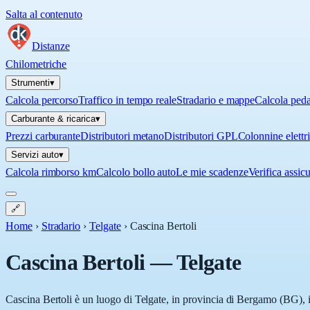
Salta al contenuto
Distanze
Chilometriche
Strumenti
▾
Calcola percorso
Traffico in tempo reale
Stradario e mappe
Calcola ped
Carburante & ricarica
▾
Prezzi carburante
Distributori metano
Distributori GPL
Colonnine elettr
Servizi auto
▾
Calcola rimborso km
Calcolo bollo auto
Le mie scadenze
Verifica assic
🔗
Home
›
Stradario
›
Telgate
›
Cascina Bertoli
Cascina Bertoli
—
Telgate
Cascina Bertoli è un luogo di Telgate, in provincia di Bergamo (BG), in