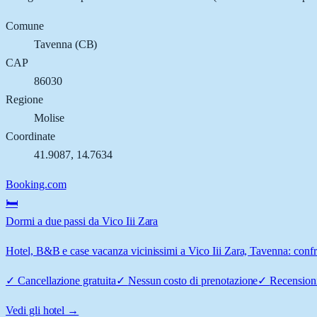
Comune
Tavenna
(
CB
)
CAP
86030
Regione
Molise
Coordinate
41.9087
,
14.7634
Booking.com
🛏️
Dormi a due passi da Vico Iii Zara
Hotel, B&B e case vacanza vicinissimi a Vico Iii Zara, Tavenna: confro
✓
Cancellazione gratuita
✓
Nessun costo di prenotazione
✓
Recensioni
Vedi gli hotel →