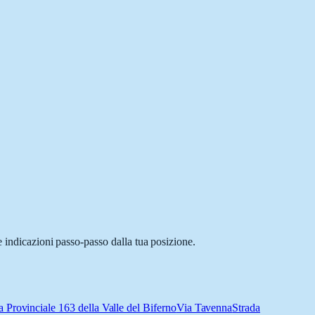
e indicazioni passo-passo dalla tua posizione.
a Provinciale 163 della Valle del Biferno
Via Tavenna
Strada