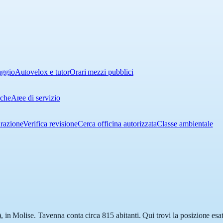
aggio
Autovelox e tutor
Orari mezzi pubblici
iche
Aree di servizio
urazione
Verifica revisione
Cerca officina autorizzata
Classe ambientale
in Molise. Tavenna conta circa 815 abitanti. Qui trovi la posizione esat