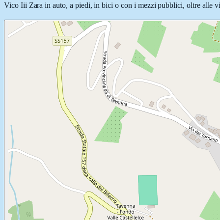
Vico Iii Zara in auto, a piedi, in bici o con i mezzi pubblici, oltre alle