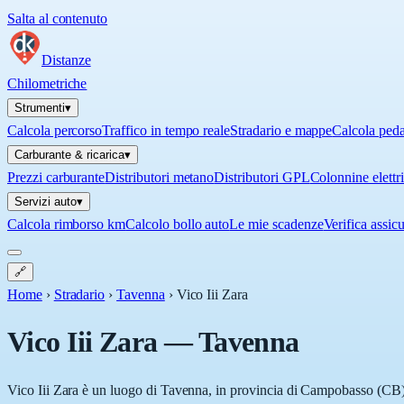
Salta al contenuto
Distanze
Chilometriche
Strumenti
▾
Calcola percorso
Traffico in tempo reale
Stradario e mappe
Calcola ped
Carburante & ricarica
▾
Prezzi carburante
Distributori metano
Distributori GPL
Colonnine elettr
Servizi auto
▾
Calcola rimborso km
Calcolo bollo auto
Le mie scadenze
Verifica assic
🔗
Home
›
Stradario
›
Tavenna
›
Vico Iii Zara
Vico Iii Zara
—
Tavenna
Vico Iii Zara è un luogo di Tavenna, in provincia di Campobasso (CB), 