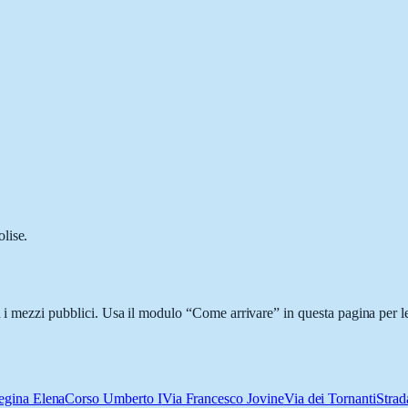
lise.
n i mezzi pubblici. Usa il modulo “Come arrivare” in questa pagina per l
egina Elena
Corso Umberto I
Via Francesco Jovine
Via dei Tornanti
Strad