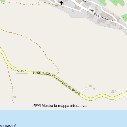
📍
🗺️ Mostra la mappa interattiva
sso passo)