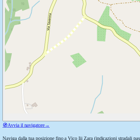
🧭
Avvia il navigatore
→
Naviga dalla tua posizione fino a
Vico Iii Zara
(indicazioni stradali pa