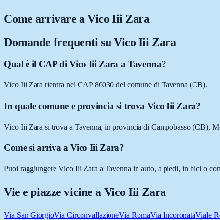
Come arrivare a
Vico Iii Zara
Domande frequenti su
Vico Iii Zara
Qual è il CAP di Vico Iii Zara a Tavenna?
Vico Iii Zara rientra nel CAP 86030 del comune di Tavenna (CB).
In quale comune e provincia si trova Vico Iii Zara?
Vico Iii Zara si trova a Tavenna, in provincia di Campobasso (CB), Mo
Come si arriva a Vico Iii Zara?
Puoi raggiungere Vico Iii Zara a Tavenna in auto, a piedi, in bici o co
Vie e piazze vicine a
Vico Iii Zara
Via San Giorgio
Via Circonvallazione
Via Roma
Via Incoronata
Viale R