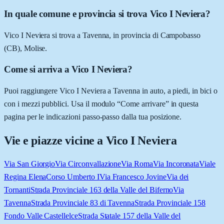
In quale comune e provincia si trova Vico I Neviera?
Vico I Neviera si trova a Tavenna, in provincia di Campobasso
(CB), Molise.
Come si arriva a Vico I Neviera?
Puoi raggiungere Vico I Neviera a Tavenna in auto, a piedi, in bici o
con i mezzi pubblici. Usa il modulo “Come arrivare” in questa
pagina per le indicazioni passo-passo dalla tua posizione.
Vie e piazze vicine a
Vico I Neviera
Via San Giorgio
Via Circonvallazione
Via Roma
Via Incoronata
Viale
Regina Elena
Corso Umberto I
Via Francesco Jovine
Via dei
Tornanti
Strada Provinciale 163 della Valle del Biferno
Via
Tavenna
Strada Provinciale 83 di Tavenna
Strada Provinciale 158
Fondo Valle Castellelce
Strada Statale 157 della Valle del