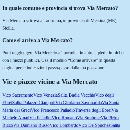
In quale comune e provincia si trova Via Mercato?
Via Mercato si trova a Taormina, in provincia di Messina (ME),
Sicilia.
Come si arriva a Via Mercato?
Puoi raggiungere Via Mercato a Taormina in auto, a piedi, in bici o
con i mezzi pubblici. Usa il modulo “Come arrivare” in questa
pagina per le indicazioni passo-passo dalla tua posizione.
Vie e piazze vicine a
Via Mercato
Vico Sacramento
Vico Venezia
Salita Badia Vecchia
Vico degli
Ebrei
Salita Palazzo Ciampoli
Via Girolamo Savonarola
Via Santa
Maria dei Greci
Vico Francesco Palladio
Traversa degli Ebrei
Via
Michele Amari
Via Paladini
Vico Romano
Via Strabone
Via Pietro
Rizzo
Via Damiano Russo
Vico Lombardo
Vico De Spuches
Salita