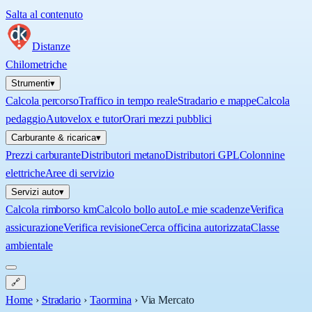
Salta al contenuto
Distanze
Chilometriche
Strumenti
▾
Calcola percorso
Traffico in tempo reale
Stradario e mappe
Calcola
pedaggio
Autovelox e tutor
Orari mezzi pubblici
Carburante & ricarica
▾
Prezzi carburante
Distributori metano
Distributori GPL
Colonnine
elettriche
Aree di servizio
Servizi auto
▾
Calcola rimborso km
Calcolo bollo auto
Le mie scadenze
Verifica
assicurazione
Verifica revisione
Cerca officina autorizzata
Classe
ambientale
🔗
Home
›
Stradario
›
Taormina
›
Via Mercato