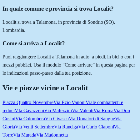
In quale comune e provincia si trova Localit?
Localit si trova a Talamona, in provincia di Sondrio (SO),
Lombardia.
Come si arriva a Localit?
Puoi raggiungere Localit a Talamona in auto, a piedi, in bici o con i
mezzi pubblici. Usa il modulo “Come arrivare” in questa pagina per
le indicazioni passo-passo dalla tua posizione.
Vie e piazze vicine a
Localit
Piazza Quattro Novembre
Via Ezio Vanoni
Viale combattenti e
reduci
VIa Gavazzeni
Via Mafezzini
Via Valenti
Via Roma
Via Don
Cusini
Via Colombera
Via Civasca
Via Donatori di Sangue
Via
Gloria
Via Venti Settembre
Via Ranciga
Via Carlo Ciaponi
Via
Torre
Via Murada
Via Madonnetta