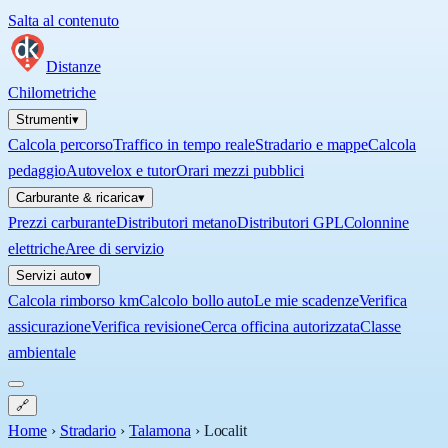
Salta al contenuto
Distanze
Chilometriche
Strumenti
▾
Calcola percorso
Traffico in tempo reale
Stradario e mappe
Calcola
pedaggio
Autovelox e tutor
Orari mezzi pubblici
Carburante & ricarica
▾
Prezzi carburante
Distributori metano
Distributori GPL
Colonnine
elettriche
Aree di servizio
Servizi auto
▾
Calcola rimborso km
Calcolo bollo auto
Le mie scadenze
Verifica
assicurazione
Verifica revisione
Cerca officina autorizzata
Classe
ambientale
🔗
Home
›
Stradario
›
Talamona
›
Localit