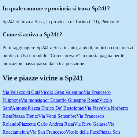
In quale comune e provincia si trova Sp241?
Sp241 si trova a Susa, in provincia di Torino (TO), Piemonte.
Come si arriva a Sp241?
Puoi raggiungere Sp241 a Susa in auto, a piedi, in bici o con i mezzi
pubblici. Usa il modulo “Come arrivare” in questa pagina per le
indicazioni passo-passo dalla tua posizione.
Vie e piazze vicine a
Sp241
Via Palazzo di Città
Vicolo Gran Valentino
Via Francesco
Filippone
Via monsignor Edoardo Giuseppe Rosaz
Vicolo
Sant'Antonio
Piazza Enrico De' Bartolomei
Via Piave
Via Norberto
Rosa
Piazza Trento
Via Venti Settembre
Via Francesco
Rolando
Piazzetta Carlo Andrea Rana
Via Rivo Gelassa
Via
Rocciamelone
Via San Francesco
Vicolo della Pace
Piazza San