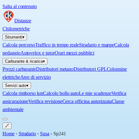
Salta al contenuto
Distanze
Chilometriche
Strumenti
▾
Calcola percorso
Traffico in tempo reale
Stradario e mappe
Calcola
pedaggio
Autovelox e tutor
Orari mezzi pubblici
Carburante & ricarica
▾
Prezzi carburante
Distributori metano
Distributori GPL
Colonnine
elettriche
Aree di servizio
Servizi auto
▾
Calcola rimborso km
Calcolo bollo auto
Le mie scadenze
Verifica
assicurazione
Verifica revisione
Cerca officina autorizzata
Classe
ambientale
🔗
Home
›
Stradario
›
Susa
›
Sp241