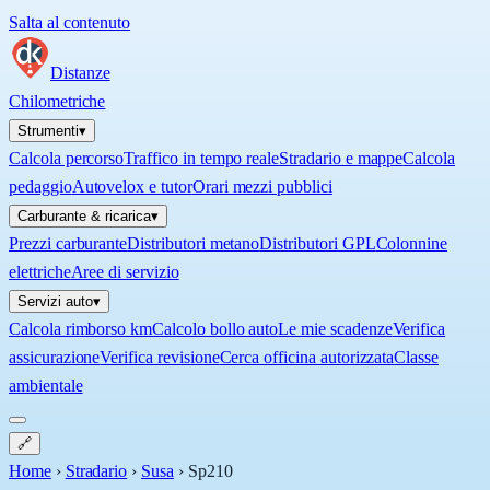
Salta al contenuto
Distanze
Chilometriche
Strumenti
▾
Calcola percorso
Traffico in tempo reale
Stradario e mappe
Calcola
pedaggio
Autovelox e tutor
Orari mezzi pubblici
Carburante & ricarica
▾
Prezzi carburante
Distributori metano
Distributori GPL
Colonnine
elettriche
Aree di servizio
Servizi auto
▾
Calcola rimborso km
Calcolo bollo auto
Le mie scadenze
Verifica
assicurazione
Verifica revisione
Cerca officina autorizzata
Classe
ambientale
🔗
Home
›
Stradario
›
Susa
›
Sp210