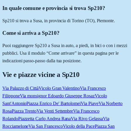
In quale comune e provincia si trova Sp210?
Sp210 si trova a Susa, in provincia di Torino (TO), Piemonte.
Come si arriva a Sp210?
Puoi raggiungere Sp210 a Susa in auto, a piedi, in bici o con i mezzi
pubblici. Usa il modulo “Come arrivare” in questa pagina per le
indicazioni passo-passo dalla tua posizione.
Vie e piazze vicine a
Sp210
Via Palazzo di Città
Vicolo Gran Valentino
Via Francesco
Filippone
Via monsignor Edoardo Giuseppe Rosaz
Vicolo
Sant'Antonio
Piazza Enrico De' Bartolomei
Via Piave
Via Norberto
Rosa
Piazza Trento
Via Venti Settembre
Via Francesco
Rolando
Piazzetta Carlo Andrea Rana
Via Rivo Gelassa
Via
Rocciamelone
Via San Francesco
Vicolo della Pace
Piazza San