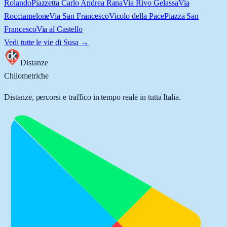
Rolando
Piazzetta Carlo Andrea Rana
Via Rivo Gelassa
Via
Rocciamelone
Via San Francesco
Vicolo della Pace
Piazza San
Francesco
Via al Castello
Vedi tutte le vie di
Susa
→
Distanze
Chilometriche
Distanze, percorsi e traffico in tempo reale in tutta Italia.