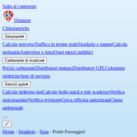
Salta al contenuto
Distanze
Chilometriche
Strumenti
▾
Calcola percorso
Traffico in tempo reale
Stradario e mappe
Calcola
pedaggio
Autovelox e tutor
Orari mezzi pubblici
Carburante & ricarica
▾
Prezzi carburante
Distributori metano
Distributori GPL
Colonnine
elettriche
Aree di servizio
Servizi auto
▾
Calcola rimborso km
Calcolo bollo auto
Le mie scadenze
Verifica
assicurazione
Verifica revisione
Cerca officina autorizzata
Classe
ambientale
🔗
Home
›
Stradario
›
Susa
›
Ponte Passeggeri