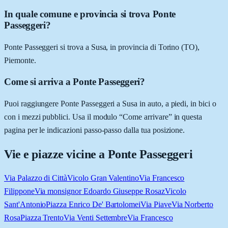
In quale comune e provincia si trova Ponte
Passeggeri?
Ponte Passeggeri si trova a Susa, in provincia di Torino (TO),
Piemonte.
Come si arriva a Ponte Passeggeri?
Puoi raggiungere Ponte Passeggeri a Susa in auto, a piedi, in bici o
con i mezzi pubblici. Usa il modulo “Come arrivare” in questa
pagina per le indicazioni passo-passo dalla tua posizione.
Vie e piazze vicine a
Ponte Passeggeri
Via Palazzo di Città
Vicolo Gran Valentino
Via Francesco
Filippone
Via monsignor Edoardo Giuseppe Rosaz
Vicolo
Sant'Antonio
Piazza Enrico De' Bartolomei
Via Piave
Via Norberto
Rosa
Piazza Trento
Via Venti Settembre
Via Francesco