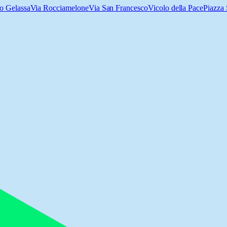
o Gelassa
Via Rocciamelone
Via San Francesco
Vicolo della Pace
Piazza