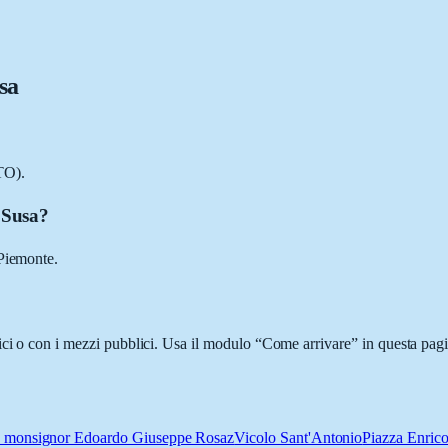
sa
TO).
i Susa?
 Piemonte.
ici o con i mezzi pubblici. Usa il modulo “Come arrivare” in questa pagin
 monsignor Edoardo Giuseppe Rosaz
Vicolo Sant'Antonio
Piazza Enric