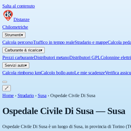
Salta al contenuto
Distanze
Chilometriche
Strumenti
▾
Calcola percorso
Traffico in tempo reale
Stradario e mappe
Calcola ped
Carburante & ricarica
▾
Prezzi carburante
Distributori metano
Distributori GPL
Colonnine elettr
Servizi auto
▾
Calcola rimborso km
Calcolo bollo auto
Le mie scadenze
Verifica assic
🔗
Home
›
Stradario
›
Susa
›
Ospedale Civile Di Susa
Ospedale Civile Di Susa
—
Susa
Ospedale Civile Di Susa è un luogo di Susa, in provincia di Torino (TO)