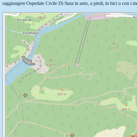
raggiungere Ospedale Civile Di Susa in auto, a piedi, in bici o con i me