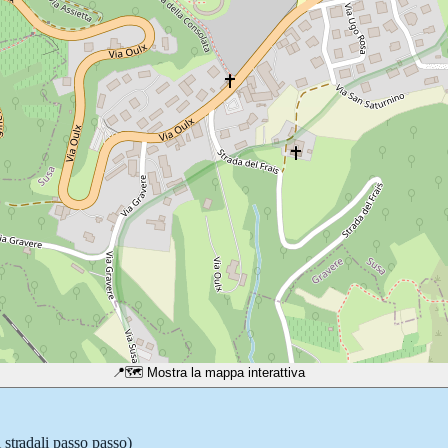
📍
🗺️ Mostra la mappa interattiva
 stradali passo passo)