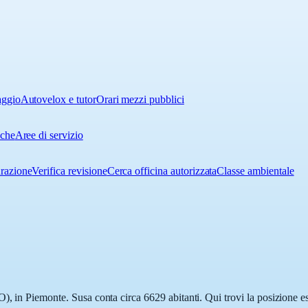
aggio
Autovelox e tutor
Orari mezzi pubblici
iche
Aree di servizio
urazione
Verifica revisione
Cerca officina autorizzata
Classe ambientale
, in Piemonte. Susa conta circa 6629 abitanti. Qui trovi la posizione es