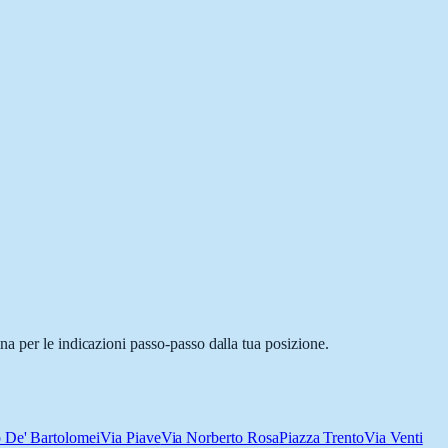
a per le indicazioni passo-passo dalla tua posizione.
o De' Bartolomei
Via Piave
Via Norberto Rosa
Piazza Trento
Via Venti