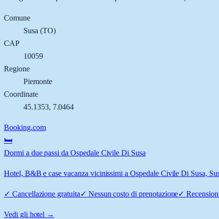
Comune
Susa
(
TO
)
CAP
10059
Regione
Piemonte
Coordinate
45.1353
,
7.0464
Booking.com
🛏️
Dormi a due passi da Ospedale Civile Di Susa
Hotel, B&B e case vacanza vicinissimi a Ospedale Civile Di Susa, Susa:
✓
Cancellazione gratuita
✓
Nessun costo di prenotazione
✓
Recensioni
Vedi gli hotel →