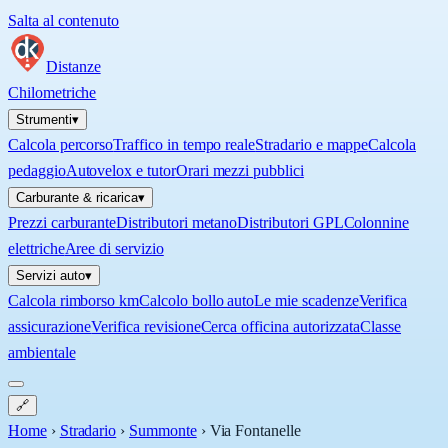
Salta al contenuto
Distanze
Chilometriche
Strumenti
▾
Calcola percorso
Traffico in tempo reale
Stradario e mappe
Calcola
pedaggio
Autovelox e tutor
Orari mezzi pubblici
Carburante & ricarica
▾
Prezzi carburante
Distributori metano
Distributori GPL
Colonnine
elettriche
Aree di servizio
Servizi auto
▾
Calcola rimborso km
Calcolo bollo auto
Le mie scadenze
Verifica
assicurazione
Verifica revisione
Cerca officina autorizzata
Classe
ambientale
🔗
Home
›
Stradario
›
Summonte
›
Via Fontanelle