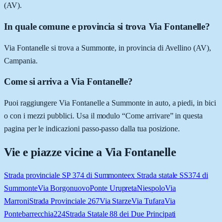
(AV).
In quale comune e provincia si trova Via Fontanelle?
Via Fontanelle si trova a Summonte, in provincia di Avellino (AV),
Campania.
Come si arriva a Via Fontanelle?
Puoi raggiungere Via Fontanelle a Summonte in auto, a piedi, in bici
o con i mezzi pubblici. Usa il modulo “Come arrivare” in questa
pagina per le indicazioni passo-passo dalla tua posizione.
Vie e piazze vicine a
Via Fontanelle
Strada provinciale SP 374 di Summonte
ex Strada statale SS374 di
Summonte
Via Borgonuovo
Ponte Urupreta
Niespolo
Via
Marroni
Strada Provinciale 267
Via Starze
Via Tufara
Via
Pontebarrecchia
224
Strada Statale 88 dei Due Principati