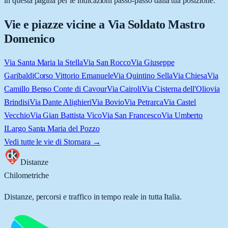
in questa pagina per le indicazioni passo-passo dalla tua posizione.
Vie e piazze vicine a
Via Soldato Mastro
Domenico
Via Santa Maria la Stella
Via San Rocco
Via Giuseppe
Garibaldi
Corso Vittorio Emanuele
Via Quintino Sella
Via Chiesa
Via
Camillo Benso Conte di Cavour
Via Cairoli
Via Cisterna dell'Olio
via
Brindisi
Via Dante Alighieri
Via Bovio
Via Petrarca
Via Castel
Vecchio
Via Gian Battista Vico
Via San Francesco
Via Umberto
I
Largo Santa Maria del Pozzo
Vedi tutte le vie di
Stornara
→
Distanze
Chilometriche
Distanze, percorsi e traffico in tempo reale in tutta Italia.