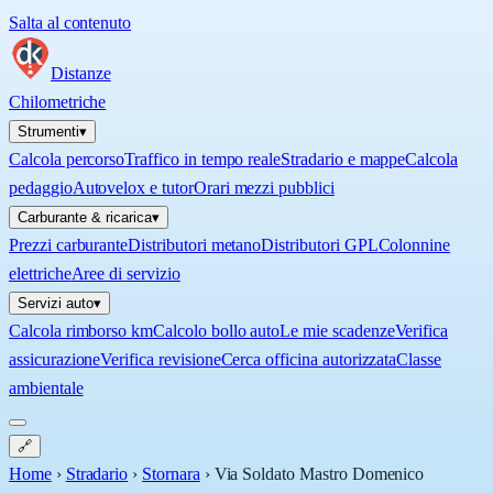
Salta al contenuto
Distanze
Chilometriche
Strumenti
▾
Calcola percorso
Traffico in tempo reale
Stradario e mappe
Calcola
pedaggio
Autovelox e tutor
Orari mezzi pubblici
Carburante & ricarica
▾
Prezzi carburante
Distributori metano
Distributori GPL
Colonnine
elettriche
Aree di servizio
Servizi auto
▾
Calcola rimborso km
Calcolo bollo auto
Le mie scadenze
Verifica
assicurazione
Verifica revisione
Cerca officina autorizzata
Classe
ambientale
🔗
Home
›
Stradario
›
Stornara
›
Via Soldato Mastro Domenico