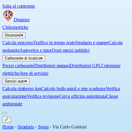
Salta al contenuto
Distanze
Chilometriche
Strumenti
▾
Calcola percorso
Traffico in tempo reale
Stradario e mappe
Calcola
pedaggio
Autovelox e tutor
Orari mezzi pubblici
Carburante & ricarica
▾
Prezzi carburante
Distributori metano
Distributori GPL
Colonnine
elettriche
Aree di servizio
Servizi auto
▾
Calcola rimborso km
Calcolo bollo auto
Le mie scadenze
Verifica
assicurazione
Verifica revisione
Cerca officina autorizzata
Classe
ambientale
🔗
Home
›
Stradario
›
Segni
›
Via Carlo Goldoni