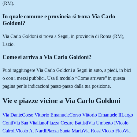
(RM).
In quale comune e provincia si trova Via Carlo
Goldoni?
Via Carlo Goldoni si trova a Segni, in provincia di Roma (RM),
Lazio.
Come si arriva a Via Carlo Goldoni?
Puoi raggiungere Via Carlo Goldoni a Segni in auto, a piedi, in bici
o con i mezzi pubblici. Usa il modulo “Come arrivare” in questa
pagina per le indicazioni passo-passo dalla tua posizione.
Vie e piazze vicine a
Via Carlo Goldoni
Via Dante
Corso Vittorio Emanuele
Corso Vittorio Emanuele II
Largo
Conti
Via San Vitaliano
Piazza Cesare Battisti
Via Umberto I
Vicolo
Cairoli
Vicolo A. Nardi
Piazza Santa Maria
Via Rossi
Vicolo Fico
Via