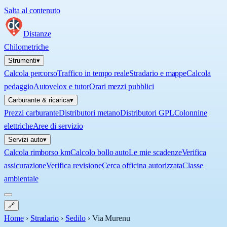
Salta al contenuto
Distanze
Chilometriche
Strumenti
▾
Calcola percorso
Traffico in tempo reale
Stradario e mappe
Calcola
pedaggio
Autovelox e tutor
Orari mezzi pubblici
Carburante & ricarica
▾
Prezzi carburante
Distributori metano
Distributori GPL
Colonnine
elettriche
Aree di servizio
Servizi auto
▾
Calcola rimborso km
Calcolo bollo auto
Le mie scadenze
Verifica
assicurazione
Verifica revisione
Cerca officina autorizzata
Classe
ambientale
🔗
Home
›
Stradario
›
Sedilo
›
Via Murenu