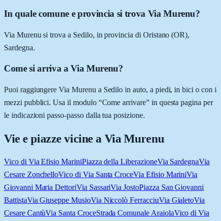
In quale comune e provincia si trova Via Murenu?
Via Murenu si trova a Sedilo, in provincia di Oristano (OR),
Sardegna.
Come si arriva a Via Murenu?
Puoi raggiungere Via Murenu a Sedilo in auto, a piedi, in bici o con i
mezzi pubblici. Usa il modulo “Come arrivare” in questa pagina per
le indicazioni passo-passo dalla tua posizione.
Vie e piazze vicine a
Via Murenu
Vico di Via Efisio Marini
Piazza della Liberazione
Via Sardegna
Via
Cesare Zonchello
Vico di Via Santa Croce
Via Efisio Marini
Via
Giovanni Maria Dettori
Via Sassari
Via Josto
Piazza San Giovanni
Battista
Via Giuseppe Musio
Via Niccolò Ferracciu
Via Gialeto
Via
Cesare Cantù
Via Santa Croce
Strada Comunale Araiola
Vico di Via