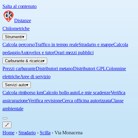
Salta al contenuto
Distanze
Chilometriche
Strumenti
▾
Calcola percorso
Traffico in tempo reale
Stradario e mappe
Calcola
pedaggio
Autovelox e tutor
Orari mezzi pubblici
Carburante & ricarica
▾
Prezzi carburante
Distributori metano
Distributori GPL
Colonnine
elettriche
Aree di servizio
Servizi auto
▾
Calcola rimborso km
Calcolo bollo auto
Le mie scadenze
Verifica
assicurazione
Verifica revisione
Cerca officina autorizzata
Classe
ambientale
🔗
Home
›
Stradario
›
Scilla
›
Via Monacena