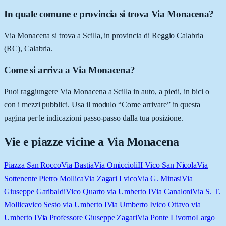
In quale comune e provincia si trova Via Monacena?
Via Monacena si trova a Scilla, in provincia di Reggio Calabria
(RC), Calabria.
Come si arriva a Via Monacena?
Puoi raggiungere Via Monacena a Scilla in auto, a piedi, in bici o
con i mezzi pubblici. Usa il modulo “Come arrivare” in questa
pagina per le indicazioni passo-passo dalla tua posizione.
Vie e piazze vicine a
Via Monacena
Piazza San Rocco
Via Bastia
Via Omiccioli
II Vico San Nicola
Via
Sottenente Pietro Mollica
Via Zagari I vico
Via G. Minasi
Via
Giuseppe Garibaldi
Vico Quarto via Umberto I
Via Canaloni
Via S. T.
Mollica
vico Sesto via Umberto I
Via Umberto I
vico Ottavo via
Umberto I
Via Professore Giuseppe Zagari
Via Ponte Livorno
Largo