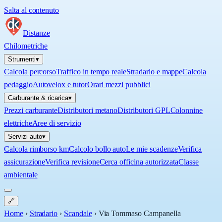
Salta al contenuto
Distanze
Chilometriche
Strumenti
▾
Calcola percorso
Traffico in tempo reale
Stradario e mappe
Calcola
pedaggio
Autovelox e tutor
Orari mezzi pubblici
Carburante & ricarica
▾
Prezzi carburante
Distributori metano
Distributori GPL
Colonnine
elettriche
Aree di servizio
Servizi auto
▾
Calcola rimborso km
Calcolo bollo auto
Le mie scadenze
Verifica
assicurazione
Verifica revisione
Cerca officina autorizzata
Classe
ambientale
🔗
Home
›
Stradario
›
Scandale
›
Via Tommaso Campanella