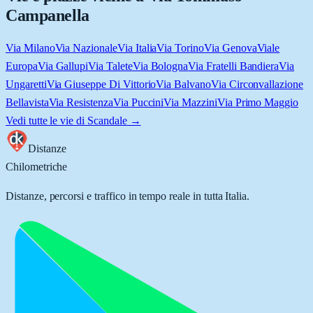
Campanella
Via Milano
Via Nazionale
Via Italia
Via Torino
Via Genova
Viale
Europa
Via Gallupi
Via Talete
Via Bologna
Via Fratelli Bandiera
Via
Ungaretti
Via Giuseppe Di Vittorio
Via Balvano
Via Circonvallazione
Bellavista
Via Resistenza
Via Puccini
Via Mazzini
Via Primo Maggio
Vedi tutte le vie di
Scandale
→
Distanze
Chilometriche
Distanze, percorsi e traffico in tempo reale in tutta Italia.