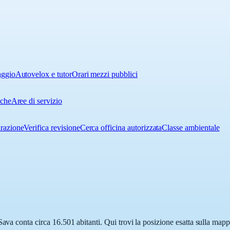
aggio
Autovelox e tutor
Orari mezzi pubblici
iche
Aree di servizio
urazione
Verifica revisione
Cerca officina autorizzata
Classe ambientale
Sava conta circa 16.501 abitanti. Qui trovi la posizione esatta sulla map