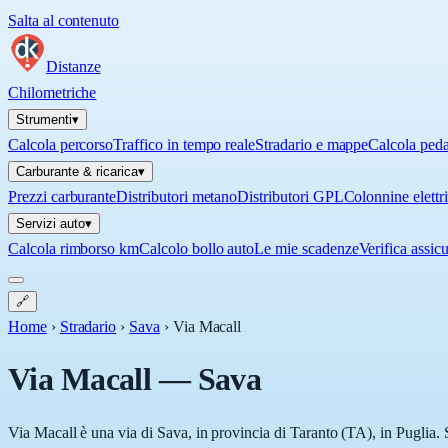
Salta al contenuto
Distanze
Chilometriche
Strumenti
▾
Calcola percorso
Traffico in tempo reale
Stradario e mappe
Calcola ped
Carburante & ricarica
▾
Prezzi carburante
Distributori metano
Distributori GPL
Colonnine elettr
Servizi auto
▾
Calcola rimborso km
Calcolo bollo auto
Le mie scadenze
Verifica assic
🔗
Home
›
Stradario
›
Sava
›
Via Macall
Via Macall
—
Sava
Via Macall è una via di Sava, in provincia di Taranto (TA), in Puglia. 