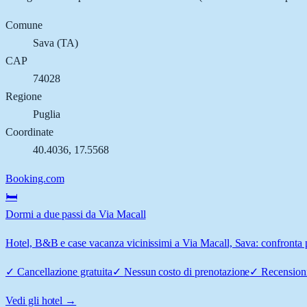
Comune
Sava
(
TA
)
CAP
74028
Regione
Puglia
Coordinate
40.4036
,
17.5568
Booking.com
🛏️
Dormi a due passi da Via Macall
Hotel, B&B e case vacanza vicinissimi a Via Macall, Sava: confronta pr
✓
Cancellazione gratuita
✓
Nessun costo di prenotazione
✓
Recensioni
Vedi gli hotel →