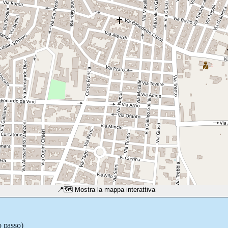
📍
🗺️ Mostra la mappa interattiva
o passo)