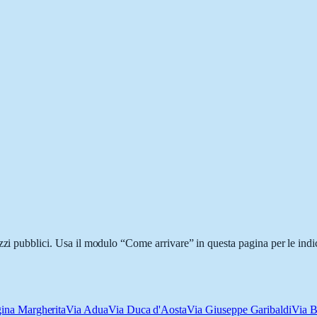
zzi pubblici. Usa il modulo “Come arrivare” in questa pagina per le indi
ina Margherita
Via Adua
Via Duca d'Aosta
Via Giuseppe Garibaldi
Via 