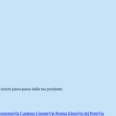
cazioni passo-passo dalla tua posizione.
Bonsegna
Via Capitano Gigante
Via Regina Elena
Via del Prete
Via