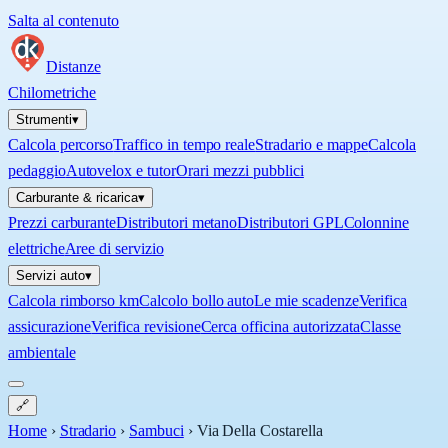
Salta al contenuto
Distanze
Chilometriche
Strumenti
▾
Calcola percorso
Traffico in tempo reale
Stradario e mappe
Calcola
pedaggio
Autovelox e tutor
Orari mezzi pubblici
Carburante & ricarica
▾
Prezzi carburante
Distributori metano
Distributori GPL
Colonnine
elettriche
Aree di servizio
Servizi auto
▾
Calcola rimborso km
Calcolo bollo auto
Le mie scadenze
Verifica
assicurazione
Verifica revisione
Cerca officina autorizzata
Classe
ambientale
🔗
Home
›
Stradario
›
Sambuci
›
Via Della Costarella