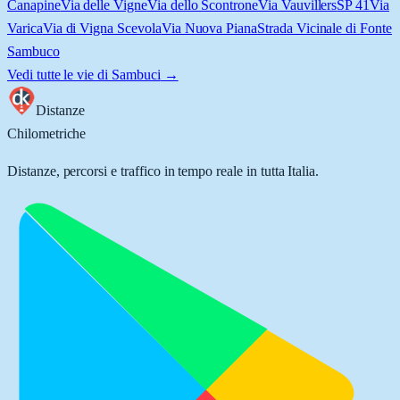
Canapine
Via delle Vigne
Via dello Scontrone
Via Vauvillers
SP 41
Via
Varica
Via di Vigna Scevola
Via Nuova Piana
Strada Vicinale di Fonte
Sambuco
Vedi tutte le vie di
Sambuci
→
Distanze
Chilometriche
Distanze, percorsi e traffico in tempo reale in tutta Italia.