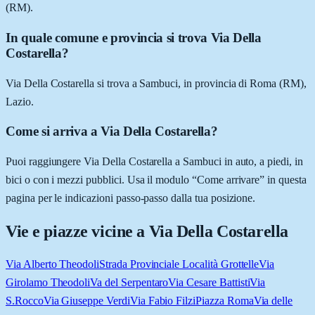
(RM).
In quale comune e provincia si trova Via Della
Costarella?
Via Della Costarella si trova a Sambuci, in provincia di Roma (RM),
Lazio.
Come si arriva a Via Della Costarella?
Puoi raggiungere Via Della Costarella a Sambuci in auto, a piedi, in
bici o con i mezzi pubblici. Usa il modulo “Come arrivare” in questa
pagina per le indicazioni passo-passo dalla tua posizione.
Vie e piazze vicine a
Via Della Costarella
Via Alberto Theodoli
Strada Provinciale Località Grottelle
Via
Girolamo Theodoli
Va del Serpentaro
Via Cesare Battisti
Via
S.Rocco
Via Giuseppe Verdi
Via Fabio Filzi
Piazza Roma
Via delle