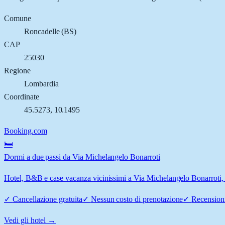
Comune
Roncadelle
(
BS
)
CAP
25030
Regione
Lombardia
Coordinate
45.5273
,
10.1495
Booking.com
🛏️
Dormi a due passi da Via Michelangelo Bonarroti
Hotel, B&B e case vacanza vicinissimi a Via Michelangelo Bonarroti, R
✓
Cancellazione gratuita
✓
Nessun costo di prenotazione
✓
Recensioni
Vedi gli hotel →