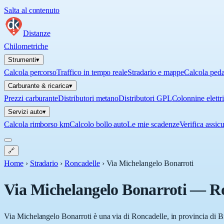
Salta al contenuto
Distanze
Chilometriche
Strumenti
▾
Calcola percorso
Traffico in tempo reale
Stradario e mappe
Calcola ped
Carburante & ricarica
▾
Prezzi carburante
Distributori metano
Distributori GPL
Colonnine elettr
Servizi auto
▾
Calcola rimborso km
Calcolo bollo auto
Le mie scadenze
Verifica assic
🔗
Home
›
Stradario
›
Roncadelle
›
Via Michelangelo Bonarroti
Via Michelangelo Bonarroti
—
R
Via Michelangelo Bonarroti è una via di Roncadelle, in provincia di Br