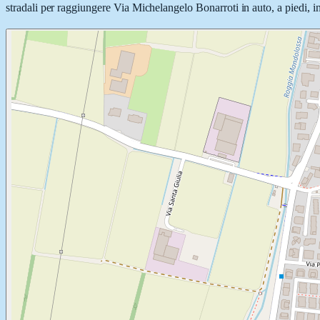
stradali per raggiungere Via Michelangelo Bonarroti in auto, a piedi, in