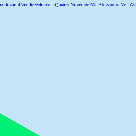
a Giovanni Ventitreesimo
Via Quattro Novembre
Via Alessandro Volta
Vi