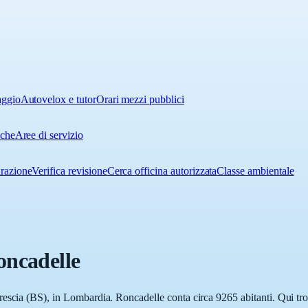
aggio
Autovelox e tutor
Orari mezzi pubblici
iche
Aree di servizio
urazione
Verifica revisione
Cerca officina autorizzata
Classe ambientale
oncadelle
escia (BS), in Lombardia. Roncadelle conta circa 9265 abitanti. Qui trov