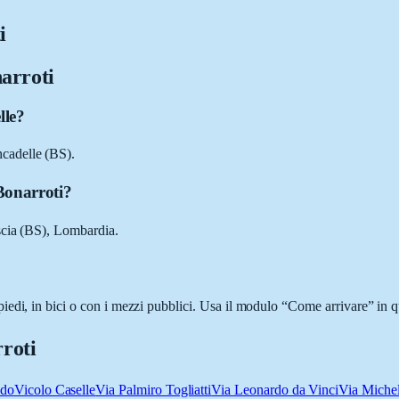
i
arroti
lle?
cadelle (BS).
Bonarroti?
scia (BS), Lombardia.
edi, in bici o con i mezzi pubblici. Usa il modulo “Come arrivare” in qu
roti
udo
Vicolo Caselle
Via Palmiro Togliatti
Via Leonardo da Vinci
Via Michel