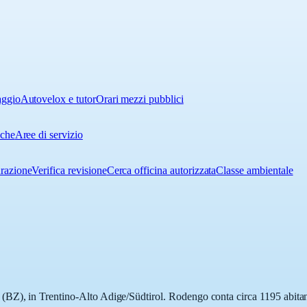
aggio
Autovelox e tutor
Orari mezzi pubblici
iche
Aree di servizio
urazione
Verifica revisione
Cerca officina autorizzata
Classe ambientale
Z), in Trentino-Alto Adige/Südtirol. Rodengo conta circa 1195 abitanti