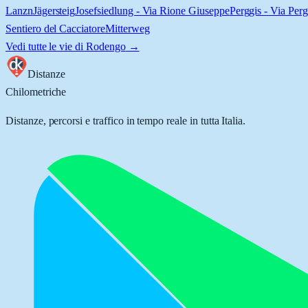
Lanzn
Jägersteig
Josefsiedlung - Via Rione Giuseppe
Perggis - Via Perg
Sentiero del Cacciatore
Mitterweg
Vedi tutte le vie di
Rodengo
→
Distanze
Chilometriche
Distanze, percorsi e traffico in tempo reale in tutta Italia.