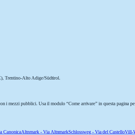
, Trentino-Alto Adige/Südtirol.
on i mezzi pubblici. Usa il modulo “Come arrivare” in questa pagina per
la Canonica
Altnmark - Via Altnmark
Schlossweg - Via del Castello
Vill