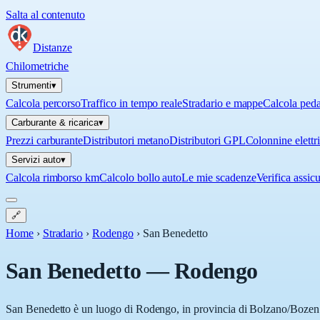
Salta al contenuto
Distanze
Chilometriche
Strumenti
▾
Calcola percorso
Traffico in tempo reale
Stradario e mappe
Calcola ped
Carburante & ricarica
▾
Prezzi carburante
Distributori metano
Distributori GPL
Colonnine elettr
Servizi auto
▾
Calcola rimborso km
Calcolo bollo auto
Le mie scadenze
Verifica assic
🔗
Home
›
Stradario
›
Rodengo
›
San Benedetto
San Benedetto
—
Rodengo
San Benedetto è un luogo di Rodengo, in provincia di Bolzano/Bozen (B