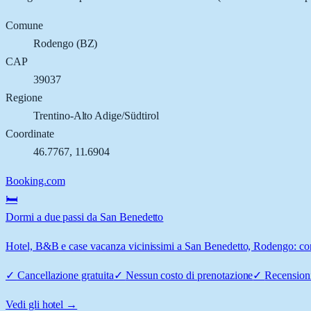
Comune
Rodengo
(
BZ
)
CAP
39037
Regione
Trentino-Alto Adige/Südtirol
Coordinate
46.7767
,
11.6904
Booking.com
🛏️
Dormi a due passi da San Benedetto
Hotel, B&B e case vacanza vicinissimi a San Benedetto, Rodengo: confr
✓
Cancellazione gratuita
✓
Nessun costo di prenotazione
✓
Recensioni
Vedi gli hotel →