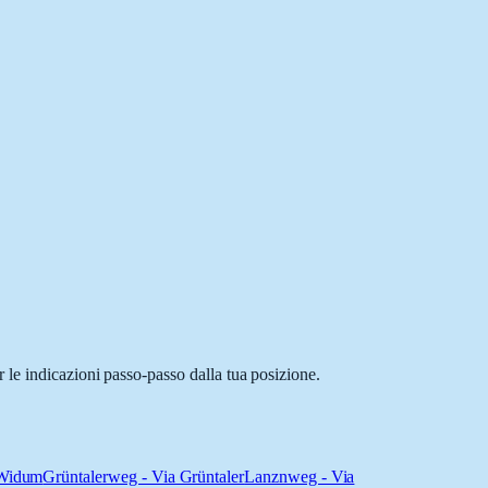
 le indicazioni passo-passo dalla tua posizione.
-Widum
Grüntalerweg - Via Grüntaler
Lanznweg - Via