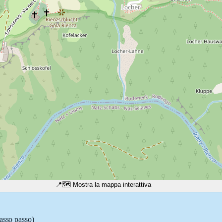
📍
🗺️ Mostra la mappa interattiva
passo passo)