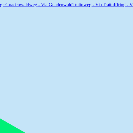
gis
Gnadenwaldweg - Via Gnadenwald
Trattnweg - Via Trattn
Iffring - V