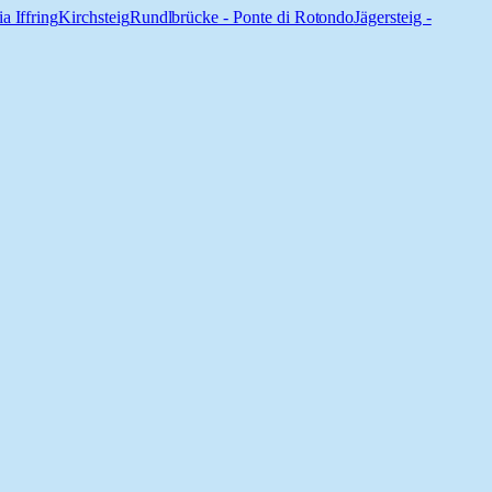
ia Iffring
Kirchsteig
Rundlbrücke - Ponte di Rotondo
Jägersteig -