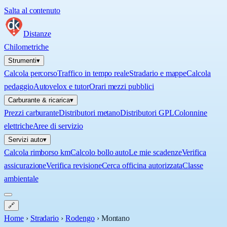
Salta al contenuto
Distanze
Chilometriche
Strumenti
▾
Calcola percorso
Traffico in tempo reale
Stradario e mappe
Calcola
pedaggio
Autovelox e tutor
Orari mezzi pubblici
Carburante & ricarica
▾
Prezzi carburante
Distributori metano
Distributori GPL
Colonnine
elettriche
Aree di servizio
Servizi auto
▾
Calcola rimborso km
Calcolo bollo auto
Le mie scadenze
Verifica
assicurazione
Verifica revisione
Cerca officina autorizzata
Classe
ambientale
🔗
Home
›
Stradario
›
Rodengo
›
Montano