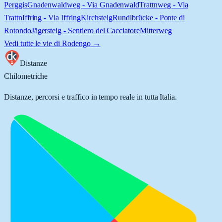
Perggis
Gnadenwaldweg - Via Gnadenwald
Trattnweg - Via
Trattn
Iffring - Via Iffring
Kirchsteig
Rundlbrücke - Ponte di
Rotondo
Jägersteig - Sentiero del Cacciatore
Mitterweg
Vedi tutte le vie di
Rodengo
→
Distanze
Chilometriche
Distanze, percorsi e traffico in tempo reale in tutta Italia.