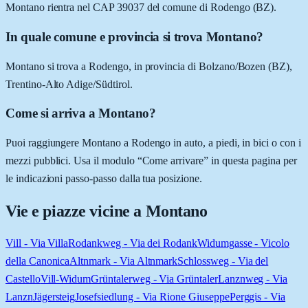
Montano rientra nel CAP 39037 del comune di Rodengo (BZ).
In quale comune e provincia si trova Montano?
Montano si trova a Rodengo, in provincia di Bolzano/Bozen (BZ),
Trentino-Alto Adige/Südtirol.
Come si arriva a Montano?
Puoi raggiungere Montano a Rodengo in auto, a piedi, in bici o con i
mezzi pubblici. Usa il modulo “Come arrivare” in questa pagina per
le indicazioni passo-passo dalla tua posizione.
Vie e piazze vicine a
Montano
Vill - Via Villa
Rodankweg - Via dei Rodank
Widumgasse - Vicolo
della Canonica
Altnmark - Via Altnmark
Schlossweg - Via del
Castello
Vill-Widum
Grüntalerweg - Via Grüntaler
Lanznweg - Via
Lanzn
Jägersteig
Josefsiedlung - Via Rione Giuseppe
Perggis - Via