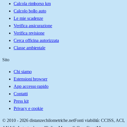
Calcola rimborso km
Calcolo bollo auto
Le mie scadenze
Verifica assicurazione
Verifica revisione
Cerca officina autorizzata
Classe ambientale
Sito
Chi siamo
Estensioni browser
App accesso rapido
Contatti
Press kit
Privacy e cookie
© 2010 -
2026
distanzechilometriche.net
Fonti viabilità: CCISS, ACI,