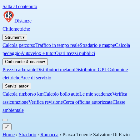
Salta al contenuto
Distanze
Chilometriche
Strumenti
▾
Calcola percorso
Traffico in tempo reale
Stradario e mappe
Calcola
pedaggio
Autovelox e tutor
Orari mezzi pubblici
Carburante & ricarica
▾
Prezzi carburante
Distributori metano
Distributori GPL
Colonnine
elettriche
Aree di servizio
Servizi auto
▾
Calcola rimborso km
Calcolo bollo auto
Le mie scadenze
Verifica
assicurazione
Verifica revisione
Cerca officina autorizzata
Classe
ambientale
🔗
Home
›
Stradario
›
Ramacca
›
Piazza Tenente Salvatore Di Fazio