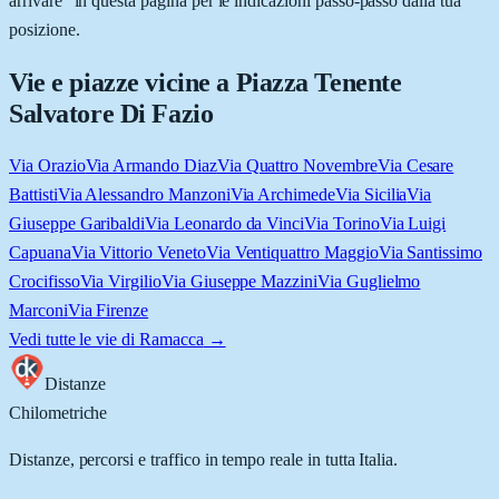
arrivare” in questa pagina per le indicazioni passo-passo dalla tua
posizione.
Vie e piazze vicine a
Piazza Tenente
Salvatore Di Fazio
Via Orazio
Via Armando Diaz
Via Quattro Novembre
Via Cesare
Battisti
Via Alessandro Manzoni
Via Archimede
Via Sicilia
Via
Giuseppe Garibaldi
Via Leonardo da Vinci
Via Torino
Via Luigi
Capuana
Via Vittorio Veneto
Via Ventiquattro Maggio
Via Santissimo
Crocifisso
Via Virgilio
Via Giuseppe Mazzini
Via Guglielmo
Marconi
Via Firenze
Vedi tutte le vie di
Ramacca
→
Distanze
Chilometriche
Distanze, percorsi e traffico in tempo reale in tutta Italia.