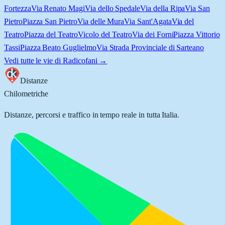
Fortezza
Via Renato Magi
Via dello Spedale
Via della Ripa
Via San
Pietro
Piazza San Pietro
Via delle Mura
Via Sant'Agata
Via del
Teatro
Piazza del Teatro
Vicolo del Teatro
Via dei Forni
Piazza Vittorio
Tassi
Piazza Beato Guglielmo
Via Strada Provinciale di Sarteano
Vedi tutte le vie di
Radicofani
→
Distanze
Chilometriche
Distanze, percorsi e traffico in tempo reale in tutta Italia.