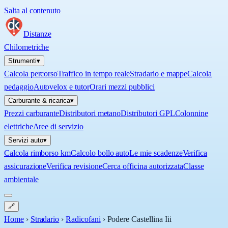
Salta al contenuto
Distanze
Chilometriche
Strumenti
▾
Calcola percorso
Traffico in tempo reale
Stradario e mappe
Calcola
pedaggio
Autovelox e tutor
Orari mezzi pubblici
Carburante & ricarica
▾
Prezzi carburante
Distributori metano
Distributori GPL
Colonnine
elettriche
Aree di servizio
Servizi auto
▾
Calcola rimborso km
Calcolo bollo auto
Le mie scadenze
Verifica
assicurazione
Verifica revisione
Cerca officina autorizzata
Classe
ambientale
🔗
Home
›
Stradario
›
Radicofani
›
Podere Castellina Iii