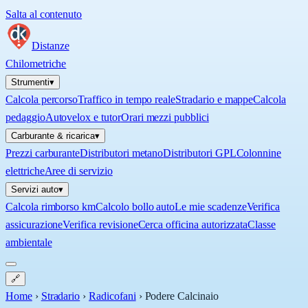
Salta al contenuto
Distanze
Chilometriche
Strumenti
▾
Calcola percorso
Traffico in tempo reale
Stradario e mappe
Calcola
pedaggio
Autovelox e tutor
Orari mezzi pubblici
Carburante & ricarica
▾
Prezzi carburante
Distributori metano
Distributori GPL
Colonnine
elettriche
Aree di servizio
Servizi auto
▾
Calcola rimborso km
Calcolo bollo auto
Le mie scadenze
Verifica
assicurazione
Verifica revisione
Cerca officina autorizzata
Classe
ambientale
🔗
Home
›
Stradario
›
Radicofani
›
Podere Calcinaio