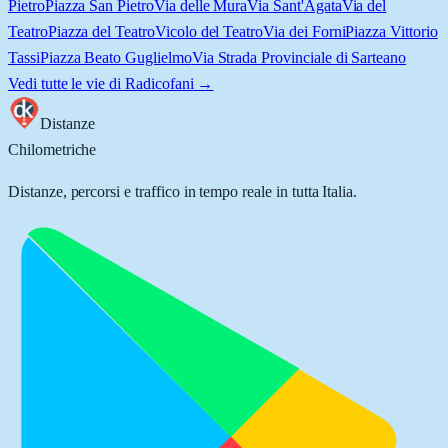
Pietro
Piazza San Pietro
Via delle Mura
Via Sant'Agata
Via del
Teatro
Piazza del Teatro
Vicolo del Teatro
Via dei Forni
Piazza Vittorio
Tassi
Piazza Beato Guglielmo
Via Strada Provinciale di Sarteano
Vedi tutte le vie di
Radicofani
→
Distanze
Chilometriche
Distanze, percorsi e traffico in tempo reale in tutta Italia.