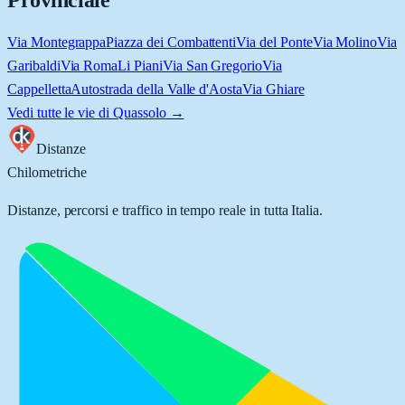
Provinciale
Via Montegrappa
Piazza dei Combattenti
Via del Ponte
Via Molino
Via
Garibaldi
Via Roma
Li Piani
Via San Gregorio
Via
Cappelletta
Autostrada della Valle d'Aosta
Via Ghiare
Vedi tutte le vie di
Quassolo
→
Distanze
Chilometriche
Distanze, percorsi e traffico in tempo reale in tutta Italia.