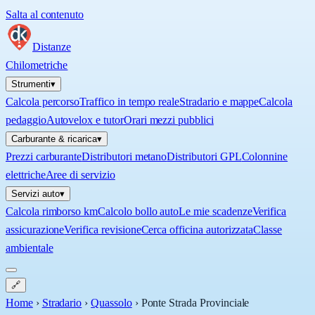
Salta al contenuto
Distanze
Chilometriche
Strumenti
▾
Calcola percorso
Traffico in tempo reale
Stradario e mappe
Calcola
pedaggio
Autovelox e tutor
Orari mezzi pubblici
Carburante & ricarica
▾
Prezzi carburante
Distributori metano
Distributori GPL
Colonnine
elettriche
Aree di servizio
Servizi auto
▾
Calcola rimborso km
Calcolo bollo auto
Le mie scadenze
Verifica
assicurazione
Verifica revisione
Cerca officina autorizzata
Classe
ambientale
🔗
Home
›
Stradario
›
Quassolo
›
Ponte Strada Provinciale