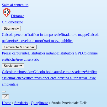
Salta al contenuto
Distanze
Chilometriche
Strumenti
▾
Calcola percorso
Traffico in tempo reale
Stradario e mappe
Calcola
pedaggio
Autovelox e tutor
Orari mezzi pubblici
Carburante & ricarica
▾
Prezzi carburante
Distributori metano
Distributori GPL
Colonnine
elettriche
Aree di servizio
Servizi auto
▾
Calcola rimborso km
Calcolo bollo auto
Le mie scadenze
Verifica
assicurazione
Verifica revisione
Cerca officina autorizzata
Classe
ambientale
🔗
Home
›
Stradario
›
Quagliuzzo
›
Strada Provinciale Della