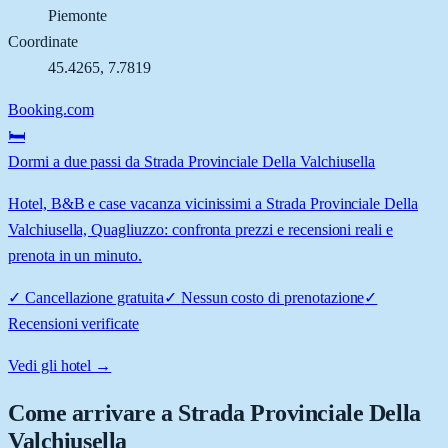
Piemonte
Coordinate
45.4265
,
7.7819
Booking.com
🛏️
Dormi a due passi da Strada Provinciale Della Valchiusella
Hotel, B&B e case vacanza vicinissimi a Strada Provinciale Della
Valchiusella, Quagliuzzo: confronta prezzi e recensioni reali e
prenota in un minuto.
✓
Cancellazione gratuita
✓
Nessun costo di prenotazione
✓
Recensioni verificate
Vedi gli hotel →
Come arrivare a
Strada Provinciale Della
Valchiusella