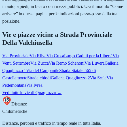
in auto, a piedi, in bici o con i mezzi pubblici. Usa il modulo “Come
arrivare” in questa pagina per le indicazioni passo-passo dalla tua
posizione.
Vie e piazze vicine a
Strada Provinciale
Della Valchiusella
Via Provinciale
Via Riiva
Via Crosa
Largo Caduti per la Libertà
Via
Venti Settembre
Via Zucca
Via Remo Schenoni
Via Luvera
Galleria
Quagliuzzo 1
Via del Campanile
Strada Statale 565 di
Castellamonte
Strada chiodi
Galleria Quagliuzzo 2
Via Scala
Via
Pedemontana
Via Ivrea
Vedi tutte le vie di
Quagliuzzo
→
Distanze
Chilometriche
Distanze, percorsi e traffico in tempo reale in tutta Italia.