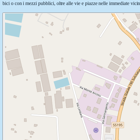
bici o con i mezzi pubblici, oltre alle vie e piazze nelle immediate vici