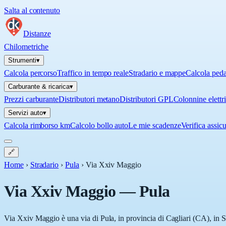
Salta al contenuto
Distanze
Chilometriche
Strumenti
▾
Calcola percorso
Traffico in tempo reale
Stradario e mappe
Calcola ped
Carburante & ricarica
▾
Prezzi carburante
Distributori metano
Distributori GPL
Colonnine elettr
Servizi auto
▾
Calcola rimborso km
Calcolo bollo auto
Le mie scadenze
Verifica assic
🔗
Home
›
Stradario
›
Pula
›
Via Xxiv Maggio
Via Xxiv Maggio
—
Pula
Via Xxiv Maggio è una via di Pula, in provincia di Cagliari (CA), in S