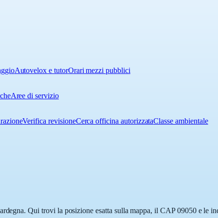
aggio
Autovelox e tutor
Orari mezzi pubblici
iche
Aree di servizio
urazione
Verifica revisione
Cerca officina autorizzata
Classe ambientale
ardegna. Qui trovi la posizione esatta sulla mappa, il CAP 09050 e le in