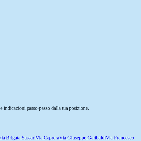
e indicazioni passo-passo dalla tua posizione.
ia Brigata Sassari
Via Caprera
Via Giuseppe Garibaldi
Via Francesco