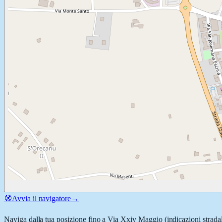
🧭
Avvia il navigatore
→
Naviga dalla tua posizione fino a
Via Xxiv Maggio
(indicazioni strada