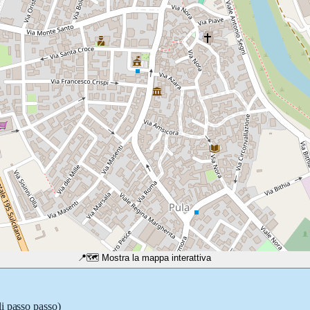
📍
🗺️ Mostra la mappa interattiva
li passo passo)