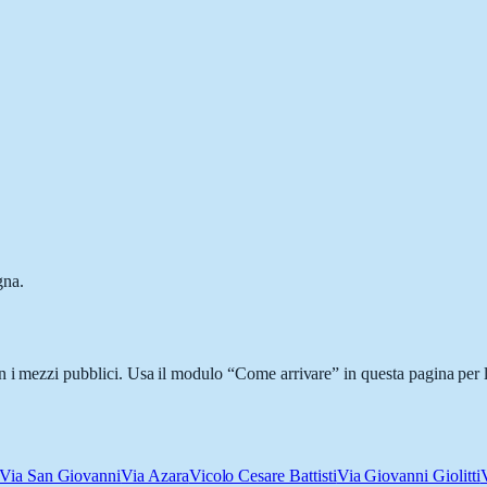
gna.
n i mezzi pubblici. Usa il modulo “Come arrivare” in questa pagina per l
Via San Giovanni
Via Azara
Vicolo Cesare Battisti
Via Giovanni Giolitti
V