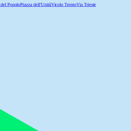
 del Popolo
Piazza dell'Unità
Vicolo Trento
Via Trieste