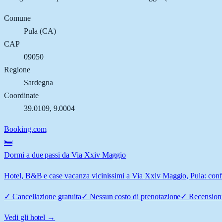
Comune
Pula
(
CA
)
CAP
09050
Regione
Sardegna
Coordinate
39.0109
,
9.0004
Booking.com
🛏️
Dormi a due passi da Via Xxiv Maggio
Hotel, B&B e case vacanza vicinissimi a Via Xxiv Maggio, Pula: confro
✓
Cancellazione gratuita
✓
Nessun costo di prenotazione
✓
Recensioni
Vedi gli hotel →