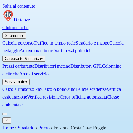
Salta al contenuto
Distanze
Chilometriche
Strumenti
▾
Calcola percorso
Traffico in tempo reale
Stradario e mappe
Calcola
pedaggio
Autovelox e tutor
Orari mezzi pubblici
Carburante & ricarica
▾
Prezzi carburante
Distributori metano
Distributori GPL
Colonnine
elettriche
Aree di servizio
Servizi auto
▾
Calcola rimborso km
Calcolo bollo auto
Le mie scadenze
Verifica
assicurazione
Verifica revisione
Cerca officina autorizzata
Classe
ambientale
🔗
Home
›
Stradario
›
Priero
›
Frazione Costa Case Reggio