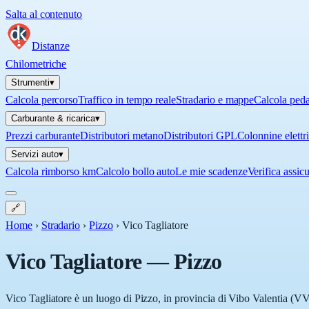
Salta al contenuto
Distanze
Chilometriche
Strumenti
▾
Calcola percorso
Traffico in tempo reale
Stradario e mappe
Calcola ped
Carburante & ricarica
▾
Prezzi carburante
Distributori metano
Distributori GPL
Colonnine elettr
Servizi auto
▾
Calcola rimborso km
Calcolo bollo auto
Le mie scadenze
Verifica assic
🔗
Home
›
Stradario
›
Pizzo
›
Vico Tagliatore
Vico Tagliatore
—
Pizzo
Vico Tagliatore è un luogo di Pizzo, in provincia di Vibo Valentia (VV)