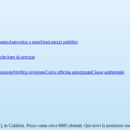
aggio
Autovelox e tutor
Orari mezzi pubblici
iche
Aree di servizio
urazione
Verifica revisione
Cerca officina autorizzata
Classe ambientale
, in Calabria. Pizzo conta circa 8885 abitanti. Qui trovi la posizione es