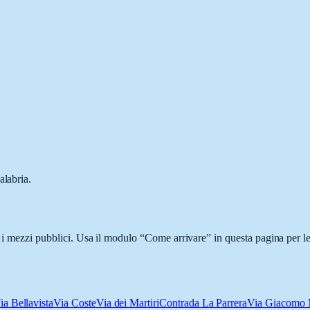
alabria.
n i mezzi pubblici. Usa il modulo “Come arrivare” in questa pagina per le
ia Bellavista
Via Coste
Via dei Martiri
Contrada La Parrera
Via Giacomo M