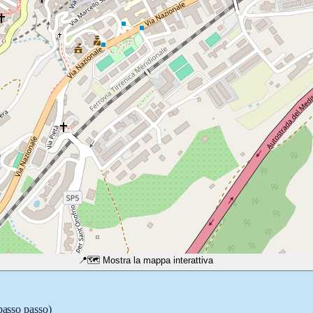
📍
🗺️ Mostra la mappa interattiva
 passo passo)