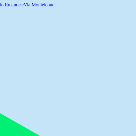
rio Emanuele
Via Monteleone