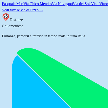
Pasquale Mari
Via Chico Mendes
Via Naviganti
Via del Sole
Vico Vitto
Vedi tutte le vie di
Pizzo
→
Distanze
Chilometriche
Distanze, percorsi e traffico in tempo reale in tutta Italia.