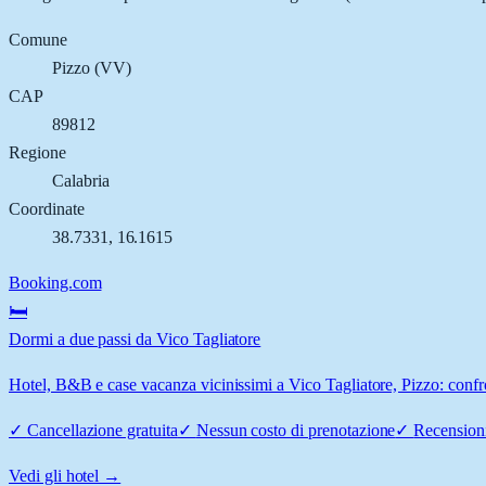
Comune
Pizzo
(
VV
)
CAP
89812
Regione
Calabria
Coordinate
38.7331
,
16.1615
Booking.com
🛏️
Dormi a due passi da Vico Tagliatore
Hotel, B&B e case vacanza vicinissimi a Vico Tagliatore, Pizzo: confro
✓
Cancellazione gratuita
✓
Nessun costo di prenotazione
✓
Recensioni
Vedi gli hotel →