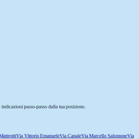
 indicazioni passo-passo dalla tua posizione.
atteotti
Via Vittorio Emanuele
Via Canale
Via Marcello Salomone
Via