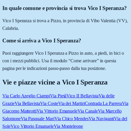
In quale comune e provincia si trova Vico I Speranza?
Vico I Speranza si trova a Pizzo, in provincia di Vibo Valentia (VV),
Calabria.
Come si arriva a Vico I Speranza?
Puoi raggiungere Vico I Speranza a Pizzo in auto, a piedi, in bici o
con i mezzi pubblici. Usa il modulo “Come arrivare” in questa
pagina per le indicazioni passo-passo dalla tua posizione.
Vie e piazze vicine a
Vico I Speranza
Via Carlo Azeglio Ciampi
Via Pietà
Vico II Bellavista
Via delle
Grazie
Via Bellavista
Via Coste
Via dei Martiri
Contrada La Parrera
Via
Giacomo Matteotti
Via Vittorio Emanuele
Via Canale
Via Marcello
Salomone
Via Pasquale Mari
Via Chico Mendes
Via Naviganti
Via del
Sole
Vico Vittorio Emanuele
Via Monteleone