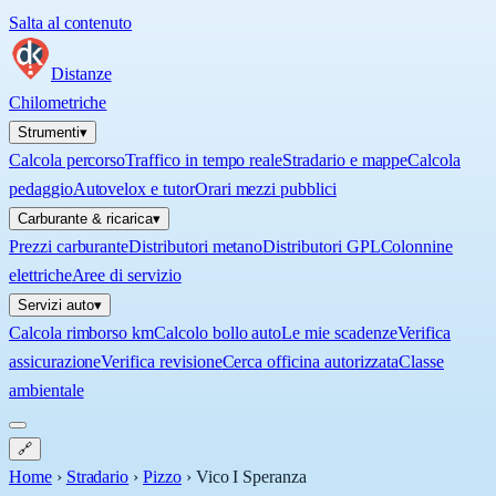
Salta al contenuto
Distanze
Chilometriche
Strumenti
▾
Calcola percorso
Traffico in tempo reale
Stradario e mappe
Calcola
pedaggio
Autovelox e tutor
Orari mezzi pubblici
Carburante & ricarica
▾
Prezzi carburante
Distributori metano
Distributori GPL
Colonnine
elettriche
Aree di servizio
Servizi auto
▾
Calcola rimborso km
Calcolo bollo auto
Le mie scadenze
Verifica
assicurazione
Verifica revisione
Cerca officina autorizzata
Classe
ambientale
🔗
Home
›
Stradario
›
Pizzo
›
Vico I Speranza