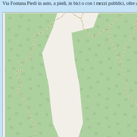
Via Fontana Piedi in auto, a piedi, in bici o con i mezzi pubblici, oltre