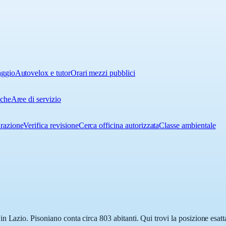
aggio
Autovelox e tutor
Orari mezzi pubblici
iche
Aree di servizio
urazione
Verifica revisione
Cerca officina autorizzata
Classe ambientale
n Lazio. Pisoniano conta circa 803 abitanti. Qui trovi la posizione esatt