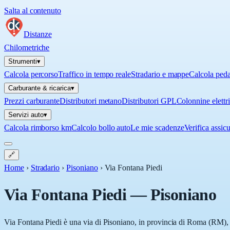
Salta al contenuto
Distanze
Chilometriche
Strumenti
▾
Calcola percorso
Traffico in tempo reale
Stradario e mappe
Calcola ped
Carburante & ricarica
▾
Prezzi carburante
Distributori metano
Distributori GPL
Colonnine elettr
Servizi auto
▾
Calcola rimborso km
Calcolo bollo auto
Le mie scadenze
Verifica assic
🔗
Home
›
Stradario
›
Pisoniano
›
Via Fontana Piedi
Via Fontana Piedi
—
Pisoniano
Via Fontana Piedi è una via di Pisoniano, in provincia di Roma (RM), i