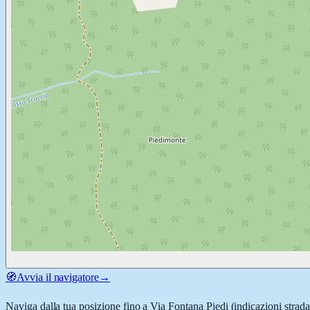
🧭
Avvia il navigatore
→
Naviga dalla tua posizione fino a
Via Fontana Piedi
(indicazioni strada