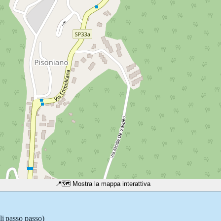
📍
🗺️ Mostra la mappa interattiva
li passo passo)