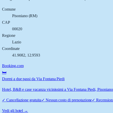
Comune
Pisoniano
(
RM
)
CAP
00020
Regione
Lazio
Coordinate
41.9082
,
12.9593
Booking.com
🛏️
Dormi a due passi da Via Fontana Piedi
Hotel, B&B e case vacanza vicinissimi a Via Fontana Piedi, Pisoniano: 
✓
Cancellazione gratuita
✓
Nessun costo di prenotazione
✓
Recensioni
Vedi gli hotel →