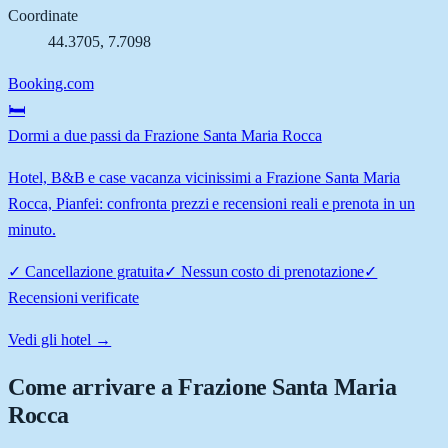
Coordinate
44.3705
,
7.7098
Booking.com
🛏️
Dormi a due passi da Frazione Santa Maria Rocca
Hotel, B&B e case vacanza vicinissimi a Frazione Santa Maria
Rocca, Pianfei: confronta prezzi e recensioni reali e prenota in un
minuto.
✓
Cancellazione gratuita
✓
Nessun costo di prenotazione
✓
Recensioni verificate
Vedi gli hotel →
Come arrivare a
Frazione Santa Maria
Rocca