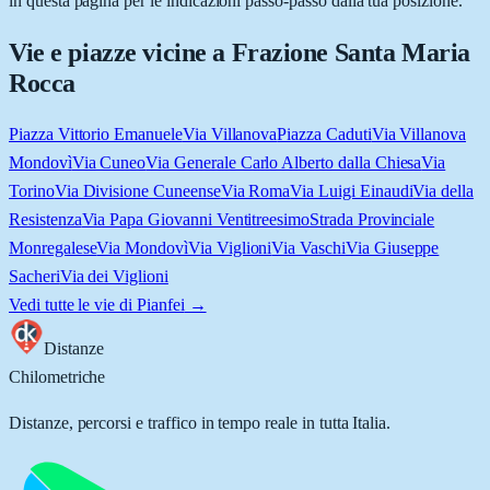
in questa pagina per le indicazioni passo-passo dalla tua posizione.
Vie e piazze vicine a
Frazione Santa Maria
Rocca
Piazza Vittorio Emanuele
Via Villanova
Piazza Caduti
Via Villanova
Mondovì
Via Cuneo
Via Generale Carlo Alberto dalla Chiesa
Via
Torino
Via Divisione Cuneense
Via Roma
Via Luigi Einaudi
Via della
Resistenza
Via Papa Giovanni Ventitreesimo
Strada Provinciale
Monregalese
Via Mondovì
Via Viglioni
Via Vaschi
Via Giuseppe
Sacheri
Via dei Viglioni
Vedi tutte le vie di
Pianfei
→
Distanze
Chilometriche
Distanze, percorsi e traffico in tempo reale in tutta Italia.