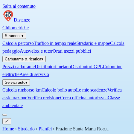
Salta al contenuto
Distanze
Chilometriche
Strumenti
▾
Calcola percorso
Traffico in tempo reale
Stradario e mappe
Calcola
pedaggio
Autovelox e tutor
Orari mezzi pubblici
Carburante & ricarica
▾
Prezzi carburante
Distributori metano
Distributori GPL
Colonnine
elettriche
Aree di servizio
Servizi auto
▾
Calcola rimborso km
Calcolo bollo auto
Le mie scadenze
Verifica
assicurazione
Verifica revisione
Cerca officina autorizzata
Classe
ambientale
🔗
Home
›
Stradario
›
Pianfei
›
Frazione Santa Maria Rocca