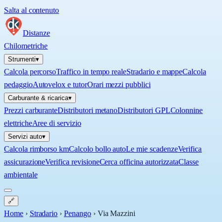
Salta al contenuto
Distanze
Chilometriche
Strumenti
▾
Calcola percorso
Traffico in tempo reale
Stradario e mappe
Calcola
pedaggio
Autovelox e tutor
Orari mezzi pubblici
Carburante & ricarica
▾
Prezzi carburante
Distributori metano
Distributori GPL
Colonnine
elettriche
Aree di servizio
Servizi auto
▾
Calcola rimborso km
Calcolo bollo auto
Le mie scadenze
Verifica
assicurazione
Verifica revisione
Cerca officina autorizzata
Classe
ambientale
🔗
Home
›
Stradario
›
Penango
›
Via Mazzini