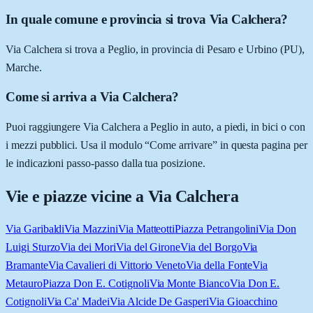
In quale comune e provincia si trova Via Calchera?
Via Calchera si trova a Peglio, in provincia di Pesaro e Urbino (PU),
Marche.
Come si arriva a Via Calchera?
Puoi raggiungere Via Calchera a Peglio in auto, a piedi, in bici o con
i mezzi pubblici. Usa il modulo “Come arrivare” in questa pagina per
le indicazioni passo-passo dalla tua posizione.
Vie e piazze vicine a
Via Calchera
Via Garibaldi
Via Mazzini
Via Matteotti
Piazza Petrangolini
Via Don
Luigi Sturzo
Via dei Mori
Via del Girone
Via del Borgo
Via
Bramante
Via Cavalieri di Vittorio Veneto
Via della Fonte
Via
Metauro
Piazza Don E. Cotignoli
Via Monte Bianco
Via Don E.
Cotignoli
Via Ca' Madei
Via Alcide De Gasperi
Via Gioacchino