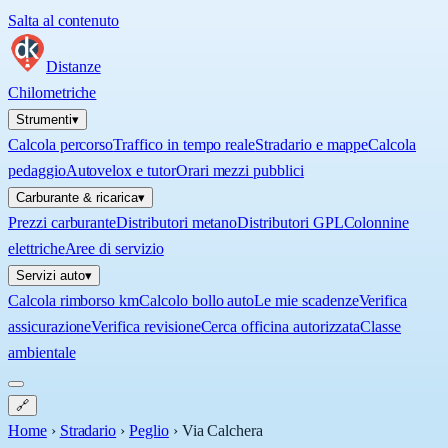
Salta al contenuto
Distanze
Chilometriche
Strumenti
▾
Calcola percorso
Traffico in tempo reale
Stradario e mappe
Calcola
pedaggio
Autovelox e tutor
Orari mezzi pubblici
Carburante & ricarica
▾
Prezzi carburante
Distributori metano
Distributori GPL
Colonnine
elettriche
Aree di servizio
Servizi auto
▾
Calcola rimborso km
Calcolo bollo auto
Le mie scadenze
Verifica
assicurazione
Verifica revisione
Cerca officina autorizzata
Classe
ambientale
🔗
Home
›
Stradario
›
Peglio
›
Via Calchera