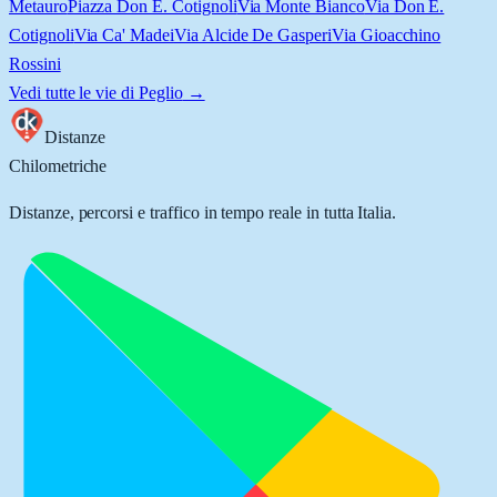
Metauro
Piazza Don E. Cotignoli
Via Monte Bianco
Via Don E.
Cotignoli
Via Ca' Madei
Via Alcide De Gasperi
Via Gioacchino
Rossini
Vedi tutte le vie di
Peglio
→
Distanze
Chilometriche
Distanze, percorsi e traffico in tempo reale in tutta Italia.