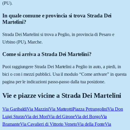
(PU).
In quale comune e provincia si trova Strada Dei
Martelini?
Strada Dei Martelini si trova a Peglio, in provincia di Pesaro e
Urbino (PU), Marche.
Come si arriva a Strada Dei Martelini?
Puoi raggiungere Strada Dei Martelini a Peglio in auto, a piedi, in
bici o con i mezzi pubblici. Usa il modulo “Come arrivare” in questa
pagina per le indicazioni passo-passo dalla tua posizione.
Vie e piazze vicine a
Strada Dei Martelini
Via Garibaldi
Via Mazzini
Via Matteotti
Piazza Petrangolini
Via Don
Luigi Sturzo
Via dei Mori
Via del Girone
Via del Borgo
Via
Bramante
Via Cavalieri di Vittorio Veneto
Via della Fonte
Via