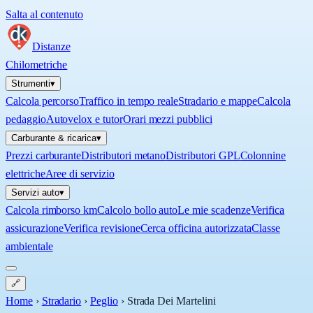
Salta al contenuto
Distanze
Chilometriche
Strumenti
▾
Calcola percorso
Traffico in tempo reale
Stradario e mappe
Calcola
pedaggio
Autovelox e tutor
Orari mezzi pubblici
Carburante & ricarica
▾
Prezzi carburante
Distributori metano
Distributori GPL
Colonnine
elettriche
Aree di servizio
Servizi auto
▾
Calcola rimborso km
Calcolo bollo auto
Le mie scadenze
Verifica
assicurazione
Verifica revisione
Cerca officina autorizzata
Classe
ambientale
🔗
Home
›
Stradario
›
Peglio
›
Strada Dei Martelini