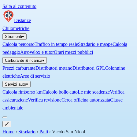
Salta al contenuto
Distanze
Chilometriche
Strumenti
▾
Calcola percorso
Traffico in tempo reale
Stradario e mappe
Calcola
pedaggio
Autovelox e tutor
Orari mezzi pubblici
Carburante & ricarica
▾
Prezzi carburante
Distributori metano
Distributori GPL
Colonnine
elettriche
Aree di servizio
Servizi auto
▾
Calcola rimborso km
Calcolo bollo auto
Le mie scadenze
Verifica
assicurazione
Verifica revisione
Cerca officina autorizzata
Classe
ambientale
🔗
Home
›
Stradario
›
Patti
›
Vicolo San Nicol