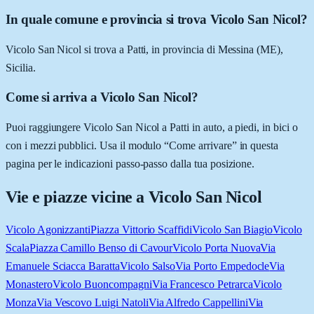
In quale comune e provincia si trova Vicolo San Nicol?
Vicolo San Nicol si trova a Patti, in provincia di Messina (ME),
Sicilia.
Come si arriva a Vicolo San Nicol?
Puoi raggiungere Vicolo San Nicol a Patti in auto, a piedi, in bici o
con i mezzi pubblici. Usa il modulo “Come arrivare” in questa
pagina per le indicazioni passo-passo dalla tua posizione.
Vie e piazze vicine a
Vicolo San Nicol
Vicolo Agonizzanti
Piazza Vittorio Scaffidi
Vicolo San Biagio
Vicolo
Scala
Piazza Camillo Benso di Cavour
Vicolo Porta Nuova
Via
Emanuele Sciacca Baratta
Vicolo Salso
Via Porto Empedocle
Via
Monastero
Vicolo Buoncompagni
Via Francesco Petrarca
Vicolo
Monza
Via Vescovo Luigi Natoli
Via Alfredo Cappellini
Via