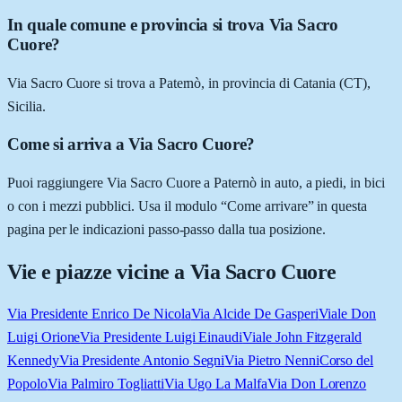
In quale comune e provincia si trova Via Sacro
Cuore?
Via Sacro Cuore si trova a Paternò, in provincia di Catania (CT),
Sicilia.
Come si arriva a Via Sacro Cuore?
Puoi raggiungere Via Sacro Cuore a Paternò in auto, a piedi, in bici
o con i mezzi pubblici. Usa il modulo “Come arrivare” in questa
pagina per le indicazioni passo-passo dalla tua posizione.
Vie e piazze vicine a
Via Sacro Cuore
Via Presidente Enrico De Nicola
Via Alcide De Gasperi
Viale Don
Luigi Orione
Via Presidente Luigi Einaudi
Viale John Fitzgerald
Kennedy
Via Presidente Antonio Segni
Via Pietro Nenni
Corso del
Popolo
Via Palmiro Togliatti
Via Ugo La Malfa
Via Don Lorenzo