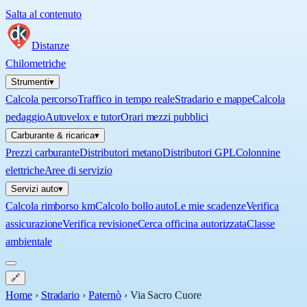
Salta al contenuto
Distanze
Chilometriche
Strumenti
▾
Calcola percorso
Traffico in tempo reale
Stradario e mappe
Calcola
pedaggio
Autovelox e tutor
Orari mezzi pubblici
Carburante & ricarica
▾
Prezzi carburante
Distributori metano
Distributori GPL
Colonnine
elettriche
Aree di servizio
Servizi auto
▾
Calcola rimborso km
Calcolo bollo auto
Le mie scadenze
Verifica
assicurazione
Verifica revisione
Cerca officina autorizzata
Classe
ambientale
🔗
Home
›
Stradario
›
Paternò
›
Via Sacro Cuore