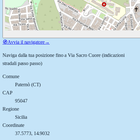
🧭
Avvia il navigatore
→
Naviga dalla tua posizione fino a
Via Sacro Cuore
(indicazioni
stradali passo passo)
Comune
Paternò
(
CT
)
CAP
95047
Regione
Sicilia
Coordinate
37.5773
,
14.9032