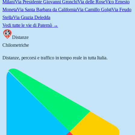
Milani
Via Presidente Giovanni Gronchi
Via delle Rose
Vico Ernesto
Moneta
Via Santa Barbara da California
Via Camillo Golgi
Via Feudo
Stella
Via Grazia Deledda
Vedi tutte le vie di
Paternò
→
Distanze
Chilometriche
Distanze, percorsi e traffico in tempo reale in tutta Italia.