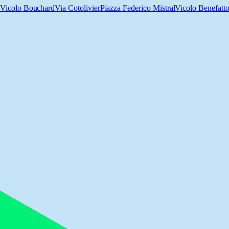
Vicolo Bouchard
Via Cotolivier
Piazza Federico Mistral
Vicolo Benefatt