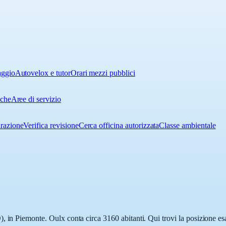
aggio
Autovelox e tutor
Orari mezzi pubblici
iche
Aree di servizio
urazione
Verifica revisione
Cerca officina autorizzata
Classe ambientale
 in Piemonte. Oulx conta circa 3160 abitanti. Qui trovi la posizione esa