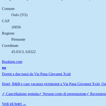
Comune
Oulx
(
TO
)
CAP
10056
Regione
Piemonte
Coordinate
45.0313
,
6.8322
Booking.com
🛏️
Dormi a due passi da Via Papa Giovanni Xxiii
Hotel, B&B e case vacanza vicinissimi a Via Papa Giovanni Xxiii, Oulx
✓
Cancellazione gratuita
✓
Nessun costo di prenotazione
✓
Recensioni
Vedi gli hotel →