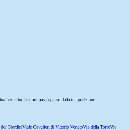
na per le indicazioni passo-passo dalla tua posizione.
 dei Giardini
Viale Cavalieri di Vittorio Veneto
Via della Torre
Via