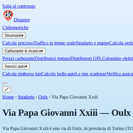
Salta al contenuto
Distanze
Chilometriche
Strumenti
▾
Calcola percorso
Traffico in tempo reale
Stradario e mappe
Calcola ped
Carburante & ricarica
▾
Prezzi carburante
Distributori metano
Distributori GPL
Colonnine elettr
Servizi auto
▾
Calcola rimborso km
Calcolo bollo auto
Le mie scadenze
Verifica assic
🔗
Home
›
Stradario
›
Oulx
›
Via Papa Giovanni Xxiii
Via Papa Giovanni Xxiii
—
Oulx
Via Papa Giovanni Xxiii è una via di Oulx, in provincia di Torino (TO),