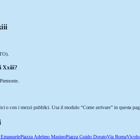
iii
(TO).
 Xxiii?
 Piemonte.
ici o con i mezzi pubblici. Usa il modulo “Come arrivare” in questa pagi
i
o Emanuele
Piazza Adelmo Masino
Piazza Guido Dorato
Via Roma
Vicolo