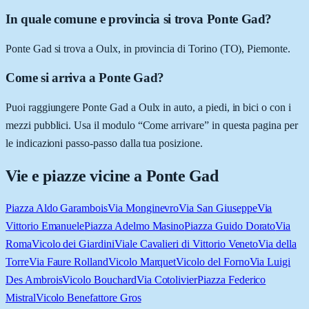
In quale comune e provincia si trova Ponte Gad?
Ponte Gad si trova a Oulx, in provincia di Torino (TO), Piemonte.
Come si arriva a Ponte Gad?
Puoi raggiungere Ponte Gad a Oulx in auto, a piedi, in bici o con i
mezzi pubblici. Usa il modulo “Come arrivare” in questa pagina per
le indicazioni passo-passo dalla tua posizione.
Vie e piazze vicine a
Ponte Gad
Piazza Aldo Garambois
Via Monginevro
Via San Giuseppe
Via
Vittorio Emanuele
Piazza Adelmo Masino
Piazza Guido Dorato
Via
Roma
Vicolo dei Giardini
Viale Cavalieri di Vittorio Veneto
Via della
Torre
Via Faure Rolland
Vicolo Marquet
Vicolo del Forno
Via Luigi
Des Ambrois
Vicolo Bouchard
Via Cotolivier
Piazza Federico
Mistral
Vicolo Benefattore Gros