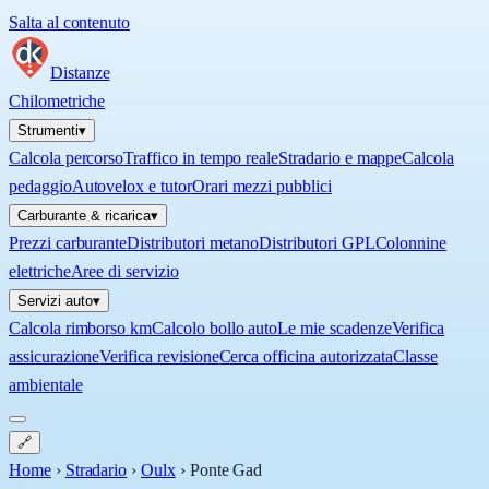
Salta al contenuto
Distanze
Chilometriche
Strumenti
▾
Calcola percorso
Traffico in tempo reale
Stradario e mappe
Calcola
pedaggio
Autovelox e tutor
Orari mezzi pubblici
Carburante & ricarica
▾
Prezzi carburante
Distributori metano
Distributori GPL
Colonnine
elettriche
Aree di servizio
Servizi auto
▾
Calcola rimborso km
Calcolo bollo auto
Le mie scadenze
Verifica
assicurazione
Verifica revisione
Cerca officina autorizzata
Classe
ambientale
🔗
Home
›
Stradario
›
Oulx
›
Ponte Gad