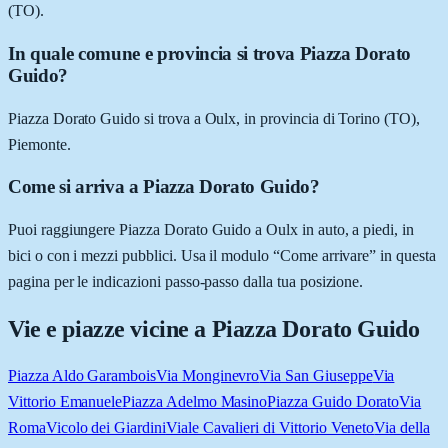
(TO).
In quale comune e provincia si trova Piazza Dorato
Guido?
Piazza Dorato Guido si trova a Oulx, in provincia di Torino (TO),
Piemonte.
Come si arriva a Piazza Dorato Guido?
Puoi raggiungere Piazza Dorato Guido a Oulx in auto, a piedi, in
bici o con i mezzi pubblici. Usa il modulo “Come arrivare” in questa
pagina per le indicazioni passo-passo dalla tua posizione.
Vie e piazze vicine a
Piazza Dorato Guido
Piazza Aldo Garambois
Via Monginevro
Via San Giuseppe
Via
Vittorio Emanuele
Piazza Adelmo Masino
Piazza Guido Dorato
Via
Roma
Vicolo dei Giardini
Viale Cavalieri di Vittorio Veneto
Via della