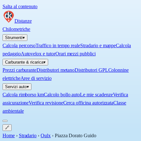
Salta al contenuto
Distanze
Chilometriche
Strumenti
▾
Calcola percorso
Traffico in tempo reale
Stradario e mappe
Calcola
pedaggio
Autovelox e tutor
Orari mezzi pubblici
Carburante & ricarica
▾
Prezzi carburante
Distributori metano
Distributori GPL
Colonnine
elettriche
Aree di servizio
Servizi auto
▾
Calcola rimborso km
Calcolo bollo auto
Le mie scadenze
Verifica
assicurazione
Verifica revisione
Cerca officina autorizzata
Classe
ambientale
🔗
Home
›
Stradario
›
Oulx
›
Piazza Dorato Guido