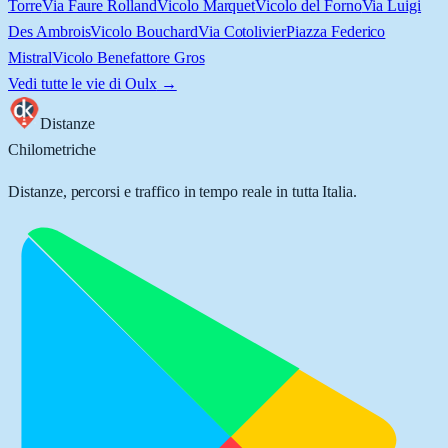
Torre
Via Faure Rolland
Vicolo Marquet
Vicolo del Forno
Via Luigi
Des Ambrois
Vicolo Bouchard
Via Cotolivier
Piazza Federico
Mistral
Vicolo Benefattore Gros
Vedi tutte le vie di
Oulx
→
Distanze
Chilometriche
Distanze, percorsi e traffico in tempo reale in tutta Italia.